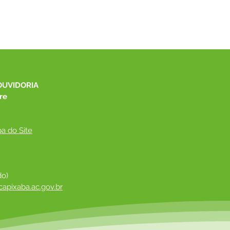
OUVIDORIA
re
a do Site
do)
apixaba.ac.gov.br
 ​