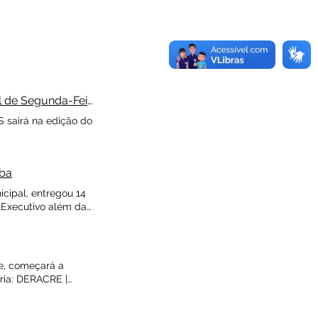
l de Segunda-Feira
S sairá na edição do
aba
cipal, entregou 14
 Executivo além das
e, começará a
ria: DERACRE |