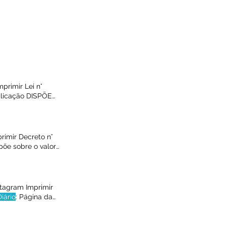
rimir Lei n°
blicação DISPÕE
S E DE AMIGOS
rimir Decreto n°
põe sobre o valor
que o valor da
substitui o
stagram Imprimir
Diário
: Página da
o
do direito do uso
r Este texto não