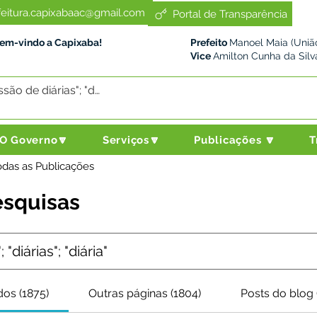
feitura.capixabaac@gmail.com
Portal de Transparência
Bem-vindo a Capixaba!
Prefeito
Manoel Maia (União
Vice
Amilton Cunha da Silv
O Governo🔽
Serviços🔽
Publicações 🔽
T
odas as Publicações
esquisas
os (1875)
Outras páginas (1804)
Posts do blog 