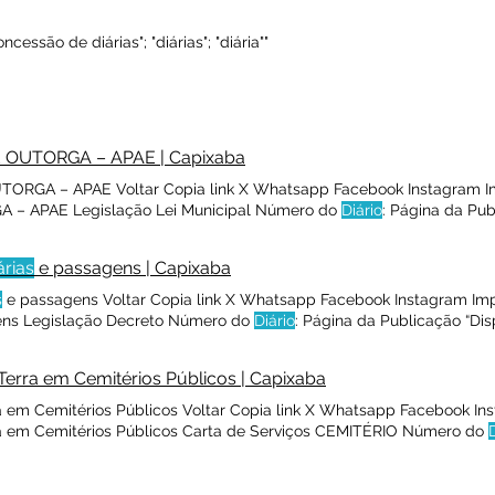
essão de diárias"; "diárias"; "diária""
 OUTORGA – APAE | Capixaba
ORGA – APAE Voltar Copia link X Whatsapp Facebook Instagram Imp
– APAE Legislação Lei Municipal Número do
Diário
: Página da Pu
DE DECLARAÇÃO DE UTILIDADE PÚBLICA À ASSO CIAÇÃO DE PAI
 publicado no
Diário
Oficial, mas facilita a pesquisa para localizar
árias
e passagens | Capixaba
s
e passagens Voltar Copia link X Whatsapp Facebook Instagram Imp
ns Legislação Decreto Número do
Diário
: Página da Publicação “Dis
servidor a serviço de interesses da municipalidade CONSIDERANDO 
Município, e não corresponde atualmente Visualizar Este texto não 
Terra em Cemitérios Públicos | Capixaba
ita a pesquisa para localizar
 em Cemitérios Públicos Voltar Copia link X Whatsapp Facebook In
a em Cemitérios Públicos Carta de Serviços CEMITÉRIO Número do
o: Sec. de Zeladoria Data de Abertura - Hora Consiste na
concessã
icitar? e/ou perpetuidade do terreno UFM 2018: VALOR R$: Visualiza