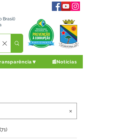
 Brasil)
a
ransparência🔽
📰Notícias
(71)