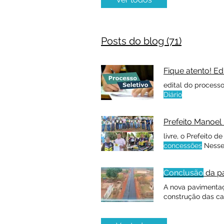
Posts do blog (71)
Fique atento! Ed
edital do processo
Diário
Prefeito Manoel
livre, o Prefeito
concessões
Nesse 
concessões
Conclusão
da pa
A nova pavimentaç
construção das ca
PREFEITURA DE 