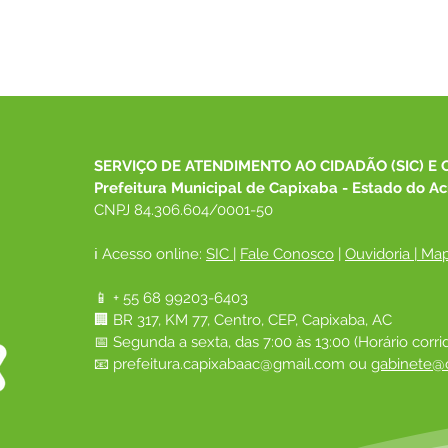
SERVIÇO DE ATENDIMENTO AO CIDADÃO (SIC) E 
Prefeitura Municipal de Capixaba - Estado do Ac
CNPJ 84.306.604/0001-50
ℹ️ Acesso online: 
SIC 
| 
Fale Conosco
 | 
Ouvidoria
|
Map
📱 + 55 68 99203-6403
🏢 BR 317, KM 77, Centro, CEP, Capixaba, AC
📅 Segunda a sexta, das 7:00 às 13:00 (Horário corri
📧 
prefeitura.capixabaac@gmail.com
 ou
gabinete@c