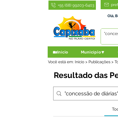
pre
+55 (68) 99203-6403
Olá, 
🏡Início
Município🔽
Você está em: Início > Publicações > T
Resultado das P
Tod