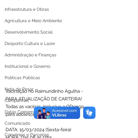
Infraestrutura e Obras
Agricultura e Meio Ambiente
Desenvolvimento Social
Desporto Cultura e Lazer
Administração e Finanças
Institucional e Governo
Políticas Públicas
Nota de Pesar
Vacinação no Raimundinho Agulha - 
PARA ATUALIZAÇÃO DE CARTEIRA! 
Campanhas
Todas as vacinas, inclusive a QDenga 
Datas Comemorativas
para adolescentes de 10 a 14 anos.
Comunicado
DATA: 15/03/2024 (Sexta-feira)
Convênios e Parcerias
HORA: Das 08 às 12hs