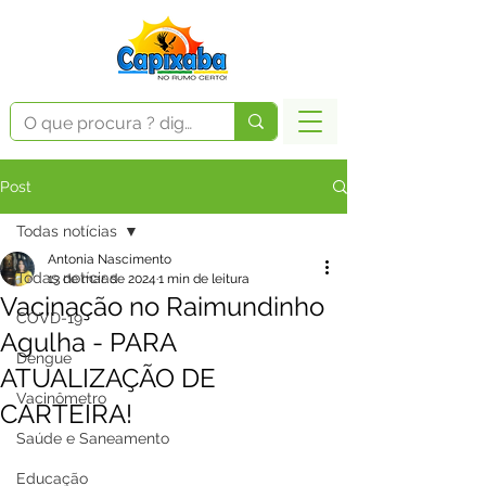
Post
Todas notícias
Antonia Nascimento
Todas notícias
13 de mar. de 2024
1 min de leitura
Vacinação no Raimundinho
COVD-19
Agulha - PARA
Dengue
ATUALIZAÇÃO DE
Vacinômetro
CARTEIRA!
Saúde e Saneamento
Educação