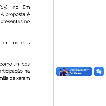
/05), no Em 
A proposta é 
 presentes no 
ntre os dois 
o como um dos 
ticipação na 
ília deixaram 