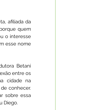
 afiliada da 
 porque quem 
 o interesse 
om esse nome 
utora Betani 
exão entre os 
a cidade na 
de conhecer. 
ar sobre essa 
u Diego.