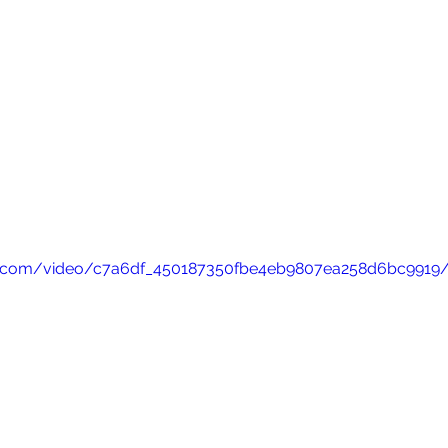
atic.com/video/c7a6df_450187350fbe4eb9807ea258d6bc9919