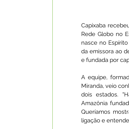
Capixaba recebeu 
Rede Globo no Es
nasce no Espírit
da emissora ao d
e fundada por cap
A equipe, formad
Miranda, veio con
dois estados. "
Amazônia fundada
Queríamos mostrar
ligação e entende