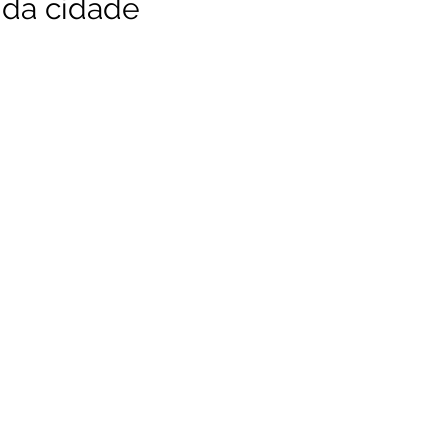
 da cidade
unicado
Convênios e Parcerias
Emenda Parlamentar
citações
Assistência Social
Esporte
Desenvolvime
cimentos Institucionais
Comunidade
Saúde
Espo