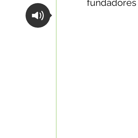
fundadores
Datas Comemorativas
Com
Nota de Esclarecimento
Li
Segurança Pública
Reconhe
Memória e Cultura