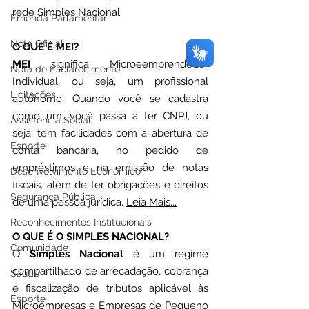
rede Simples Nacional.
Emenda Parlamentar
Nota Oficial
O QUE É MEI?
MEI
 significa Microeemprendedor 
Nota de Esclarecimento
Individual, ou seja, um profissional 
Licitações
autônomo. Quando você se cadastra 
como um, você passa a ter CNPJ, ou 
Assistência Social
seja, tem facilidades com a abertura de 
Esporte
conta bancária, no pedido de 
empréstimos e na emissão de notas 
Desenvolvimento Econômico
fiscais, além de ter obrigações e direitos 
Segurança Pública
de uma pessoa jurídica. 
Leia Mais...
Reconhecimentos Institucionais
O QUE É O SIMPLES NACIONAL?
Comunidade
O 
Simples Nacional
 é um regime 
compartilhado de arrecadação, cobrança 
Saúde
e fiscalização de tributos aplicável às 
Esporte
Microempresas e Empresas de Pequeno 