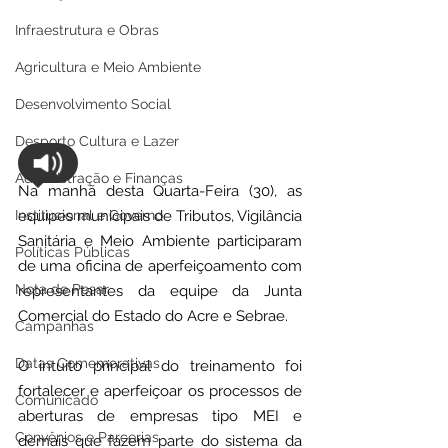
Infraestrutura e Obras
Agricultura e Meio Ambiente
Desenvolvimento Social
Desporto Cultura e Lazer
Administração e Finanças
Na manhã desta Quarta-Feira (30), as 
equipes municipais de Tributos, Vigilância 
Institucional e Governo
Sanitária e Meio Ambiente participaram 
Políticas Públicas
de uma oficina de aperfeiçoamento com 
Nota de Pesar
representantes da equipe da Junta 
Comercial do Estado do Acre e Sebrae.
Campanhas
Datas Comemorativas
O intuito principal do treinamento foi 
fortalecer e aperfeiçoar os processos de 
Comunicado
aberturas de empresas tipo MEI e 
Convênios e Parcerias
demais que fazem parte do sistema da 