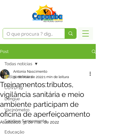
Post
Todas notícias
Antonia Nascimento
Todas notícias
30 de mar. de 2022
1 min de leitura
Treinamentos:tributos,
COVD-19
vigilância sanitária e meio
Dengue
ambiente participam de
Vacinômetro
oficina de aperfeiçoamento
Saúde e Saneamento
Atualizado:
31 de mar. de 2022
Educação