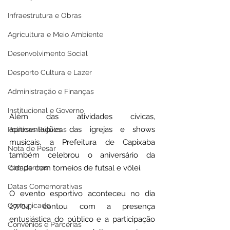
Infraestrutura e Obras
Agricultura e Meio Ambiente
Desenvolvimento Social
Desporto Cultura e Lazer
Administração e Finanças
Institucional e Governo
Além das atividades cívicas, 
apresentações das igrejas e shows 
Políticas Públicas
musicais, a Prefeitura de Capixaba 
Nota de Pesar
também celebrou o aniversário da 
Campanhas
cidade com torneios de futsal e vôlei.
Datas Comemorativas
O evento esportivo aconteceu no dia 
Comunicado
27/04, contou com a presença 
entusiástica do público e a participação 
Convênios e Parcerias