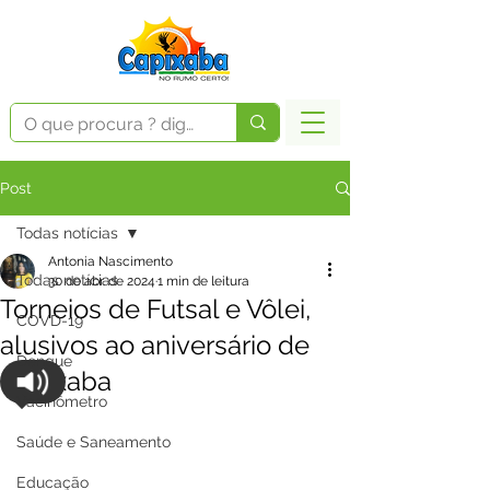
Post
Todas notícias
Antonia Nascimento
Todas notícias
30 de abr. de 2024
1 min de leitura
Torneios de Futsal e Vôlei,
COVD-19
alusivos ao aniversário de
Dengue
Capixaba
Vacinômetro
Saúde e Saneamento
Educação