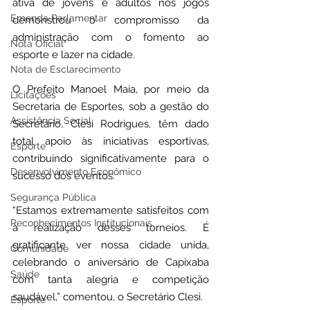
ativa de jovens e adultos nos jogos 
Emenda Parlamentar
demonstrou o compromisso da 
administração com o fomento ao 
Nota Oficial
esporte e lazer na cidade.
Nota de Esclarecimento
O Prefeito Manoel Maia, por meio da 
Licitações
Secretaria de Esportes, sob a gestão do 
Assistência Social
Secretário, Clesi Rodrigues, têm dado 
total apoio às iniciativas esportivas, 
Esporte
contribuindo significativamente para o 
Desenvolvimento Econômico
sucesso dos eventos.
Segurança Pública
“Estamos extremamente satisfeitos com 
Reconhecimentos Institucionais
a realização desses torneios. É 
gratificante ver nossa cidade unida, 
Comunidade
celebrando o aniversário de Capixaba 
Saúde
com tanta alegria e competição 
saudável,” comentou, o Secretário Clesi.
Esporte