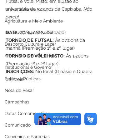
Futsal e Vôlei Misto, em alusão ao 
aniversário de 32 anos de Capixaba. 
Não 
Infraestrutura e Obras
perca!
Agricultura e Meio Ambiente
DATA:
 27/04/2024 (Sábado) 
Desenvolvimento Social
TORNEIO DE FUTSAL:
 Às 07:00hs da 
Desporto Cultura e Lazer
manhã (Premiação 1º e 2º lugar) 
Administração e Finanças
TORNEIO DE VÔLEI MISTO:
 Às 15:00hs 
(Premiação 1º e 2º lugar) 
Institucional e Governo
INSCRIÇÕES:
 No local (Ginásio e Quadra 
Políticas Públicas
de Areia)
Nota de Pesar
Campanhas
Datas Comemorativas
Comunicado
Convênios e Parcerias