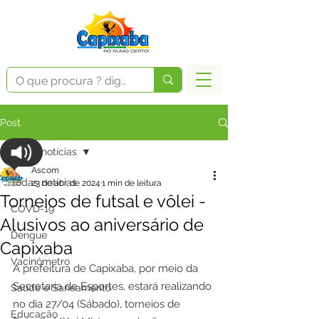
Post
Todas notícias
Ascom
Todas notícias
23 de abr. de 2024
1 min de leitura
Torneios de futsal e vôlei -
COVD-19
Alusivos ao aniversário de
Dengue
Capixaba
Vacinômetro
A prefeitura de Capixaba, por meio da 
Secretaria de Esportes, estará realizando 
Saúde e Saneamento
no dia 27/04 (Sábado), torneios de 
Educação