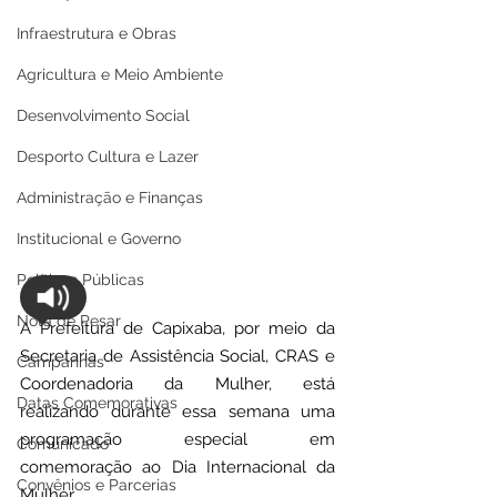
Infraestrutura e Obras
Agricultura e Meio Ambiente
Desenvolvimento Social
Desporto Cultura e Lazer
Administração e Finanças
Institucional e Governo
Políticas Públicas
Nota de Pesar
A Prefeitura de Capixaba, por meio da 
Secretaria de Assistência Social, CRAS e 
Campanhas
Coordenadoria da Mulher, está 
Datas Comemorativas
realizando durante essa semana uma 
programação especial em 
Comunicado
comemoração ao Dia Internacional da 
Convênios e Parcerias
Mulher.