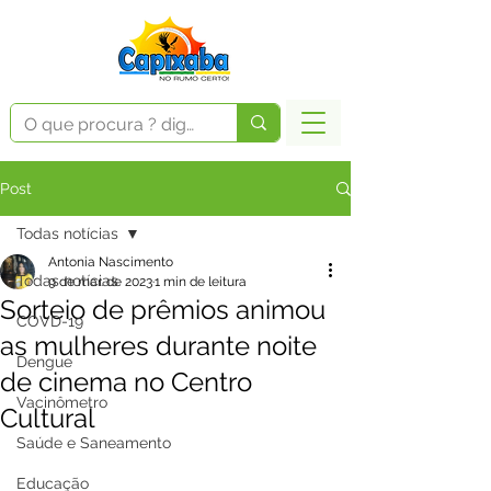
Post
Todas notícias
Antonia Nascimento
Todas notícias
9 de mar. de 2023
1 min de leitura
Sorteio de prêmios animou
COVD-19
as mulheres durante noite
Dengue
de cinema no Centro
Vacinômetro
Cultural
Saúde e Saneamento
Educação