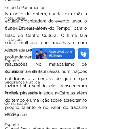
Emenda Parlamentar
Na noite de ontem, quarta-feira (08), a 
Nota Oficial
equipe organizadora do evento levou o 
filme “Estrelas Além do Tempo” para o 
Nota de Esclarecimento
telão do Centro Cultural. O filme fala 
Licitações
sobre mulheres que trabalharam com 
afinco para transformar ideias 
Assistência Social
profundamente abstratas em 
Esporte
realizações. No malabarismo de 
equilibrar a vida familiar, as humilhações 
Desenvolvimento Econômico
cotidianas e a certeza de que o que 
Segurança Pública
faziam tinha sentido, elas transcederam 
Reconhecimentos Institucionais
limites pessoais e sociais. Estrelas além 
do tempo é uma lição sobre acreditar no 
Comunidade
próprio talento e no valor do trabalho 
Saúde
em equipe.
Esporte