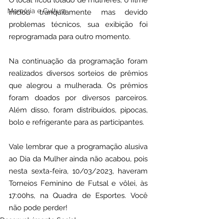
O local ficou lotado de mulheres, o filme 
Memória e Cultura
iniciou tranquilamente mas devido 
problemas técnicos, sua exibição foi 
reprogramada para outro momento.
Na continuação da programação foram 
realizados diversos sorteios de prêmios 
que alegrou a mulherada. Os prêmios 
foram doados por diversos parceiros. 
Além disso, foram distribuídos, pipocas, 
bolo e refrigerante para as participantes.
Vale lembrar que a programação alusiva 
ao Dia da Mulher ainda não acabou, pois 
nesta sexta-feira, 10/03/2023, haveram 
Torneios Feminino de Futsal e vôlei, às 
17:00hs, na Quadra de Esportes. Você 
não pode perder!