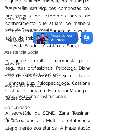
(Equipe Multiprofissional), no município. 
Emenda Parlamentar
As e-Multi são equipes compostas por 
profissionais de diferentes áreas de 
Nota Oficial
conhecimento que atuam de maneira 
Nota de Esclarecimento
complementar e integrada às escolas, 
além de trabalhar em parceria com as 
Licitações
redes da Saúde e Assistência Social.
Assistência Social
A equipe e-multi, é composta pelos 
Esporte
seguintes profissionais: Psicóloga, Diana 
Desenvolvimento Econômico
Cris da Silva, Assistente Social, Paulo 
Henrique Luz, Psicopedagoga, Cassiane 
Segurança Pública
Cristina de Lima e o Formador Municipal, 
Reconhecimentos Institucionais
Salles Souza.
Comunidade
A secretária da SEME, Zana Tessinari, 
Saúde
destacou que a e-Multi irá fortalecer o 
atendimento aos alunos. "A implantação 
Esporte