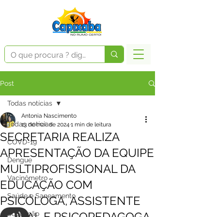
Post
Todas notícias
Antonia Nascimento
Todas notícias
13 de mai. de 2024
1 min de leitura
SECRETARIA REALIZA
COVD-19
APRESENTAÇÃO DA EQUIPE
Dengue
MULTIPROFISSIONAL DA
Vacinômetro
EDUCAÇÃO COM
Saúde e Saneamento
PSICÓLOGA, ASSISTENTE
SOCIAL E PSICOPEDAGOGA
Educação