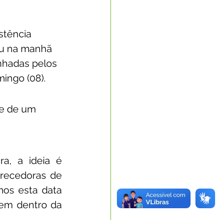
stência 
ou na manhã 
nhadas pelos 
ngo (08).
 e de um 
a, a ideia é 
recedoras de 
os esta data 
em dentro da 