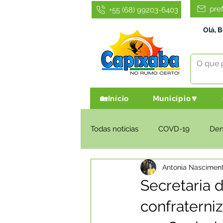
pre
+55 (68) 99203-6403
Olá, 
🏡Início
Município🔽
Todas notícias
COVD-19
De
Antonia Nascimen
Infraestrutura e Obras
Agri
Secretaria d
confratern
Administração e Finanças
I