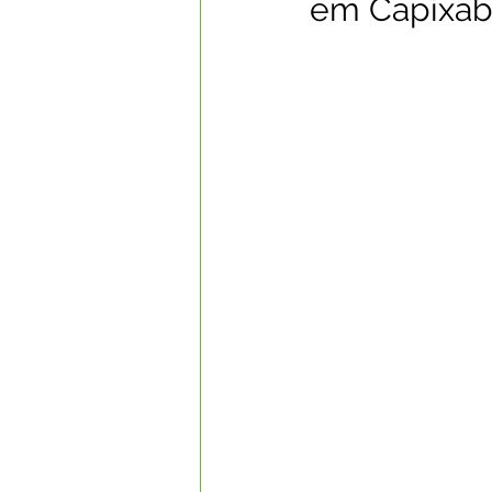
em Capixa
Datas Comemorativas
Com
Nota de Esclarecimento
Li
Segurança Pública
Reconhe
Memória e Cultura