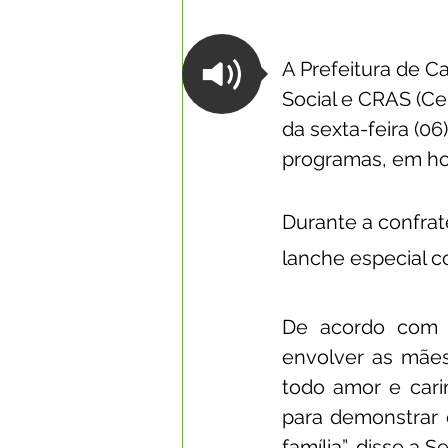
A Prefeitura de C
Social e CRAS (Ce
da sexta-feira (0
programas, em h
Durante a confrat
lanche especial c
De acordo com a 
envolver as mães
todo amor e cari
para demonstrar
família”, disse a S