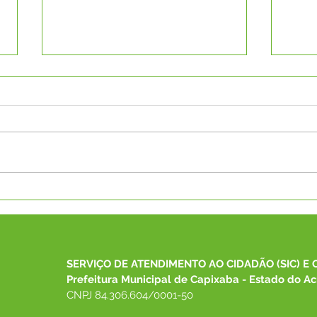
SECRETÁRIA DE
Pref
DESENVOLVIMENTO
rece
SOCIAL DE CAPIXABA
equi
PARTICIPA DO 26º
Cons
CONGEMAS E REPRESENTA
SERVIÇO DE ATENDIMENTO AO CIDADÃO (SIC) E 
O MUNICÍPIO EM
Prefeitura Municipal de Capixaba - Estado do Ac
ENCONTRO NACIONAL
CNPJ 84.306.604/0001-50