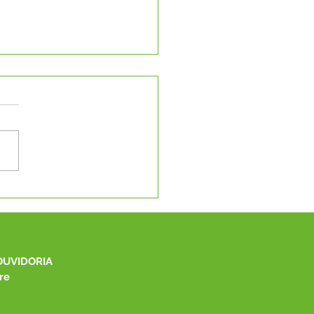
eitura de Capixaba
be novos
pamentos para
elho Tutelar e CMDCA
OUVIDORIA
re