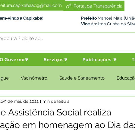
feitura.capixabaac@gmail.com
Portal de Transparência
Bem-vindo a Capixaba!
Prefeito
Manoel Maia (União
Vice
Amilton Cunha da Silv
O Governo🔽
Serviços🔽
Publicações 🔽
T
ngue
Vacinômetro
Saúde e Saneamento
Educaçã
to
9 de mai. de 2022
1 min de leitura
cultura e Meio Ambiente
Desenvolvimento Social
Despo
e Assistência Social realiza
ização em homenagem ao Dia da
nstitucional e Governo
Políticas Públicas
Nota de Pesar