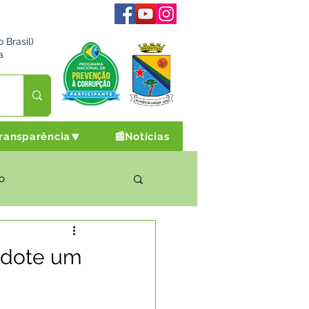
 Brasil)
a
ransparência🔽
📰Notícias
o
rto Cultura e Lazer
"Adote um
Campanhas