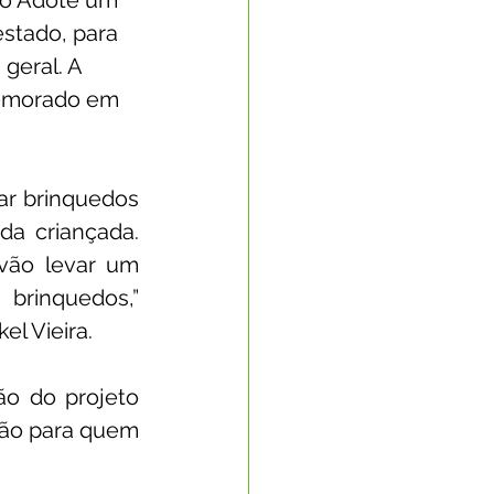
to Adote um 
stado, para 
geral. A 
memorado em 
r brinquedos 
a criançada. 
ão levar um 
brinquedos,” 
l Vieira. 
o do projeto 
ção para quem 