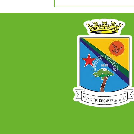
Agosto Lilás e Agosto
Dourado: Um Mês de
Cuidado, Proteção e
Conscientização