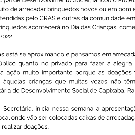
cipal de Desenvolvimento Social, lançou o Proje
tuito de arrecadar brinquedos novos ou em bom e
atendidas pelo CRAS e outras da comunidade em 
 brinquedos acontecerá no Dia das Crianças, co
2022.
ças está se aproximando e pensamos em arrecada
blico quanto no privado para fazer a alegria d
a ação muito importante porque as doações v
 àquelas crianças que muitas vezes não têm 
ária de Desenvolvimento Social de Capixaba, Rake
Secretária, inicia nessa semana a apresentaçã
ocal onde vão ser colocadas caixas de arrecada
 realizar doações.