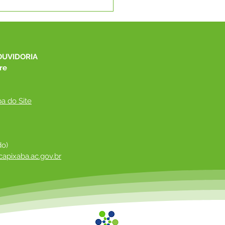
RETÁRIA DE
ENVOLVIMENTO
IAL DE CAPIXABA
ICIPA DO 26º
GEMAS E REPRESENTA
OUVIDORIA
UNICÍPIO EM
re
ONTRO NACIONAL
a do Site
do)
apixaba.ac.gov.br
 ​