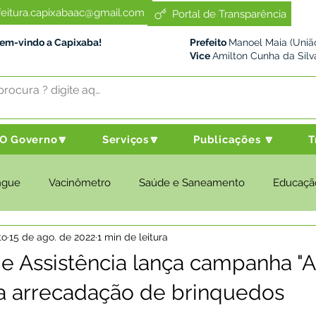
feitura.capixabaac@gmail.com
Portal de Transparência
Bem-vindo a Capixaba!
Prefeito
Manoel Maia (União
Vice
Amilton Cunha da Silv
O Governo🔽
Serviços🔽
Publicações 🔽
T
ngue
Vacinômetro
Saúde e Saneamento
Educaçã
to
15 de ago. de 2022
1 min de leitura
cultura e Meio Ambiente
Desenvolvimento Social
Despo
de Assistência lança campanha 
ra arrecadação de brinquedos
nstitucional e Governo
Políticas Públicas
Nota de Pesar