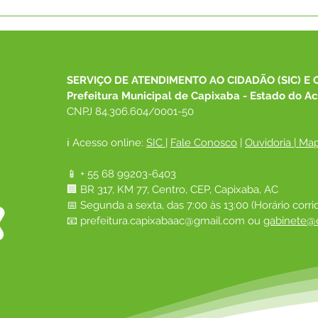
CAPIXABA RECEBE PLANO
SEC
DE DESENVOLVIMENTO
DES
ECONÔMICO PARA OS
SOC
PRÓXIMOS ANOS
PART
CON
SERVIÇO DE ATENDIMENTO AO CIDADÃO (SIC) E 
O M
Prefeitura Municipal de Capixaba - Estado do Ac
ENC
CNPJ 84.306.604/0001-50
ℹ️ Acesso online: 
SIC 
| 
Fale Conosco
 | 
Ouvidoria
|
Map
📱 + 55 68 99203-6403
🏢 BR 317, KM 77, Centro, CEP, Capixaba, AC
📅 Segunda a sexta, das 7:00 às 13:00 (Horário corri
📧 
prefeitura.capixabaac@gmail.com
 ou
gabinete@c