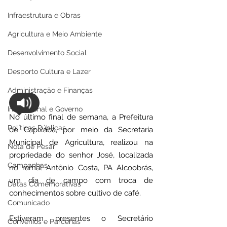
Infraestrutura e Obras
Agricultura e Meio Ambiente
Desenvolvimento Social
Desporto Cultura e Lazer
Administração e Finanças
Institucional e Governo
No último final de semana, a Prefeitura 
Políticas Públicas
de Capixaba, por meio da Secretaria 
Municipal de Agricultura, realizou na 
Nota de Pesar
propriedade do senhor José, localizada 
Campanhas
no ramal Antônio Costa, PA Alcoobrás, 
um dia de campo com troca de 
Datas Comemorativas
conhecimentos sobre cultivo de café.
Comunicado
Estiveram presentes o Secretário 
Convênios e Parcerias