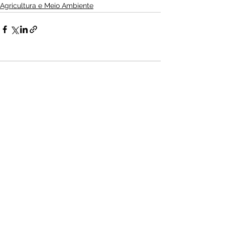
Agricultura e Meio Ambiente
Ver tudo
Posts Relacionados
Audio by
websitevoice.com