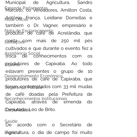
Municipal de Agricultura, Sandro 
Emenda Parlamentar
Marcelo, os Vereadores, Amilton Costa, 
Antônio França, Leidiane Dornellas e 
Nota Oficial
também o Dr. Vagner, empresário e 
Nota de Esclarecimento
produtor de café de Acrelândia, que 
conta com mais de 250 mil pés 
Licitações
cultivados e que durante o evento fez a 
Assistência Social
troca de conhecimentos com os 
produtores de Capixaba. Ao todo 
Esporte
estavam presentes o grupo de 10 
Desenvolvimento Econômico
produtores de café de Capixaba, que 
foram contemplados com 33 mil mudas 
Segurança Pública
de café doadas pela Prefeitura de 
Reconhecimentos Institucionais
Capixaba, através de emenda do 
Deputado, Léo de Brito.
Comunidade
Saúde
De acordo com o Secretário de 
Agricultura, o dia de campo foi muito 
Esporte