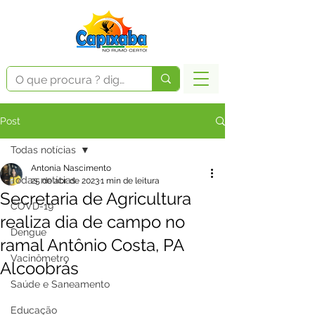
Post
Todas notícias
Antonia Nascimento
Todas notícias
25 de abr. de 2023
1 min de leitura
Secretaria de Agricultura
COVD-19
realiza dia de campo no
Dengue
ramal Antônio Costa, PA
Vacinômetro
Alcoobrás
Saúde e Saneamento
Educação