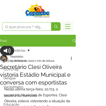
Post
Todas notícias
Napoleão
Todas notícias
23 de mar. de 2022
1 min de leitura
Secretário Clesi Oliveira
COVD-19
vistoria Estádio Municipal e
Dengue
conversa com esportistas
Vacinômetro
Nesta última terça-feira, 22/03, o 
secretário Municipal de Esportes, Clesi 
Saúde e Saneamento
Oliveira, esteve vistoriando a situação da 
Educação