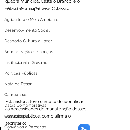
quadra municipal Castelo Branco, e o 
estádio Municipal José Colássio.
Infraestrutura e Obras
Agricultura e Meio Ambiente
Desenvolvimento Social
Desporto Cultura e Lazer
Administração e Finanças
Institucional e Governo
Políticas Públicas
Nota de Pesar
Campanhas
Esta vistoria teve o intuito de identificar 
Datas Comemorativas
as necessidades de manutenção desses 
espaços públicos, como afirma o 
Comunicado
secretário:
Convênios e Parcerias