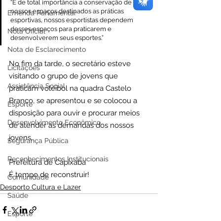
“É de total importância a conservação de 
nossos espaços destinados as práticas 
Emenda Parlamentar
esportivas, nossos esportistas dependem 
desses espaços para praticarem e 
Nota Oficial
desenvolverem seus esportes.”
Nota de Esclarecimento
No fim da tarde, o secretário esteve 
Licitações
visitando o grupo de jovens que 
Assistência Social
praticam voleibol na quadra Castelo 
Branco, se apresentou e se colocou a 
Esporte
disposição para ouvir e procurar meios 
Desenvolvimento Econômico
de atender as demandas dos nossos 
jovens.   
Segurança Pública
Reconhecimentos Institucionais
Prefeitura de Capixaba
É tempo de reconstruir!
Comunidade
Desporto Cultura e Lazer
Saúde
Esporte