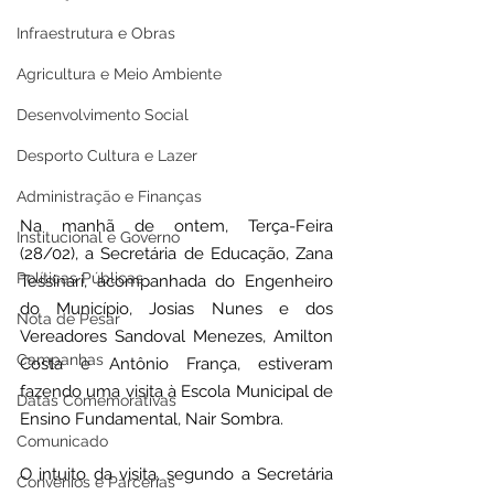
Infraestrutura e Obras
Agricultura e Meio Ambiente
Desenvolvimento Social
Desporto Cultura e Lazer
Administração e Finanças
Na manhã de ontem, Terça-Feira 
Institucional e Governo
(28/02), a Secretária de Educação, Zana 
Políticas Públicas
Tessinari, acompanhada do Engenheiro 
do Município, Josias Nunes e dos 
Nota de Pesar
Vereadores Sandoval Menezes, Amilton 
Campanhas
Costa e Antônio França, estiveram 
fazendo uma visita à Escola Municipal de 
Datas Comemorativas
Ensino Fundamental, Nair Sombra.
Comunicado
O intuito da visita, segundo a Secretária 
Convênios e Parcerias