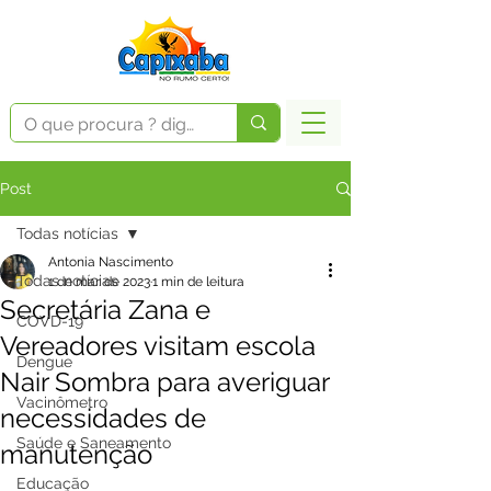
Post
Todas notícias
Antonia Nascimento
Todas notícias
1 de mar. de 2023
1 min de leitura
Secretária Zana e
COVD-19
Vereadores visitam escola
Dengue
Nair Sombra para averiguar
Vacinômetro
necessidades de
Saúde e Saneamento
manutenção
Educação