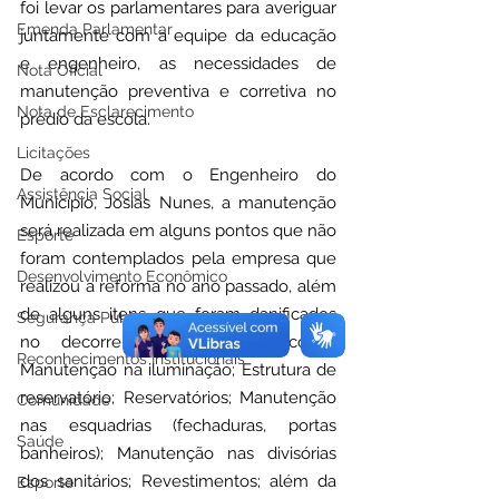
foi levar os parlamentares para averiguar 
Emenda Parlamentar
juntamente com a equipe da educação 
e engenheiro, as necessidades de 
Nota Oficial
manutenção preventiva e corretiva no 
Nota de Esclarecimento
prédio da escola.
Licitações
De acordo com o Engenheiro do 
Assistência Social
Município, Josias Nunes, a manutenção 
será realizada em alguns pontos que não 
Esporte
foram contemplados pela empresa que 
Desenvolvimento Econômico
realizou a reforma no ano passado, além 
de alguns itens que foram danificados 
Segurança Pública
no decorrer do ano, tais como: 
Reconhecimentos Institucionais
Manutenção na iluminação; Estrutura de 
reservatório; Reservatórios; Manutenção 
Comunidade
nas esquadrias (fechaduras, portas 
Saúde
banheiros); Manutenção nas divisórias 
dos sanitários; Revestimentos; além da 
Esporte