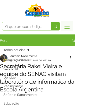
Post
Todas notícias
Antonia Nascimento
Todas notícias
5 de jul. de 2022
1 min de leitura
Secretária Rakel Vieira e
COVD-19
equipe do SENAC visitam
Dengue
laboratório de informática da
Vacinômetro
Escola Argentina
Saúde e Saneamento
Educação