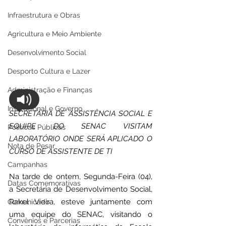
Infraestrutura e Obras
Agricultura e Meio Ambiente
Desenvolvimento Social
Desporto Cultura e Lazer
Administração e Finanças
Institucional e Governo
SECRETÁRIA DE ASSISTÊNCIA SOCIAL E 
EQUIPE DO SENAC VISITAM 
Políticas Públicas
LABORATÓRIO ONDE SERÁ APLICADO O 
Nota de Pesar
CURSO DE ASSISTENTE DE TI
Campanhas
Na tarde de ontem, Segunda-Feira (04), 
Datas Comemorativas
a Secretária de Desenvolvimento Social, 
Rakel Vieira, esteve juntamente com 
Comunicado
uma equipe do SENAC, visitando o 
Convênios e Parcerias