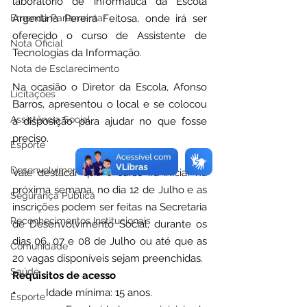
laboratório de informática da Escola 
Emenda Parlamentar
Argentina Pereira Feitosa, onde irá ser 
oferecido o curso de Assistente de 
Nota Oficial
Tecnologias da Informação.
Nota de Esclarecimento
Na ocasião o Diretor da Escola, Afonso 
Licitações
Barros, apresentou o local e se colocou 
Assistência Social
à disposição para ajudar no que fosse 
preciso.
Esporte
Desenvolvimento Econômico
Vale destacar que o curso irá iniciar na 
próxima semana, no dia 12 de Julho e as 
Segurança Pública
inscrições podem ser feitas na Secretaria 
Reconhecimentos Institucionais
de Desenvolvimento Social, durante os 
dias 06, 07 e 08 de Julho ou até que as 
Comunidade
20 vagas disponíveis sejam preenchidas.
Saúde
Requisitos de acesso
•           Idade mínima: 15 anos.
Esporte