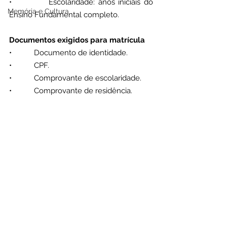
•           Escolaridade: anos iniciais do 
Memória e Cultura
Ensino Fundamental completo.
Documentos exigidos para matrícula
•           Documento de identidade.
•           CPF.
•           Comprovante de escolaridade.
•           Comprovante de residência.