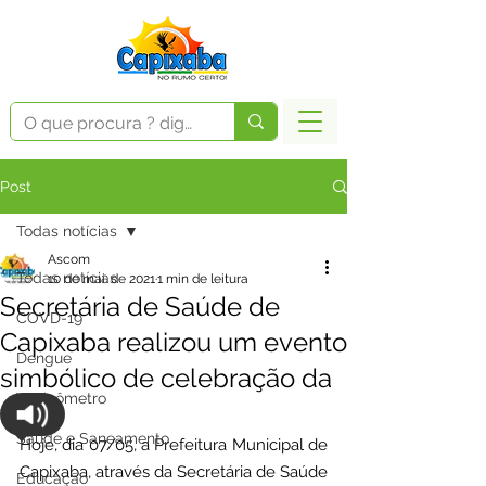
Post
Todas notícias
Ascom
Todas notícias
10 de mai. de 2021
1 min de leitura
Secretária de Saúde de
COVD-19
Capixaba realizou um evento
Dengue
simbólico de celebração da
Vacinômetro
vida
Saúde e Saneamento
Hoje, dia 07/05, a Prefeitura Municipal de 
Capixaba, através da Secretária de Saúde 
Educação