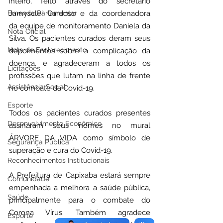
inteiro, feito através do secretário 
Emenda Parlamentar
Jamysclei Cardoso e da coordenadora 
da equipe de monitoramento Daniela da 
Nota Oficial
Silva. Os pacientes curados deram seus 
Nota de Esclarecimento
depoimentos sobre a complicação da 
doença, e agradeceram a todos os 
Licitações
profissões que lutam na linha de frente 
Assistência Social
no combate da Covid-19.
Esporte
Todos os pacientes curados presentes 
Desenvolvimento Econômico
assinaram seus nomes no mural 
ÁRVORE DA VIDA como símbolo de 
Segurança Pública
superação e cura do Covid-19.
Reconhecimentos Institucionais
A Prefeitura de Capixaba estará sempre 
Comunidade
empenhada a melhora a saúde pública, 
Saúde
principalmente para o combate do 
Corona Vírus. Também agradece 
Esporte