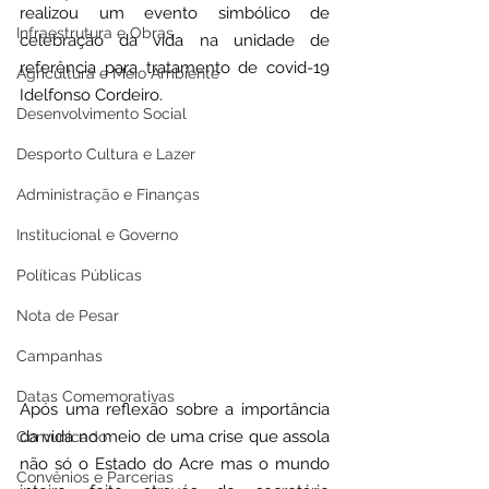
realizou um evento simbólico de 
Infraestrutura e Obras
celebração da vida na unidade de 
referência para tratamento de covid-19 
Agricultura e Meio Ambiente
Idelfonso Cordeiro.
Desenvolvimento Social
Desporto Cultura e Lazer
Administração e Finanças
Institucional e Governo
Políticas Públicas
Nota de Pesar
Campanhas
Datas Comemorativas
Após uma reflexão sobre a importância 
da vida no meio de uma crise que assola 
Comunicado
não só o Estado do Acre mas o mundo 
Convênios e Parcerias