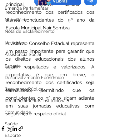
principal objetivo discutir o 
Emenda Parlamentar
reconhecimento dos certificados dos 
Nota Oficial
alunos concludentes do 9º ano da 
Escola Municipal Nair Sombra.
Nota de Esclarecimento
Licitações
A visita ao Conselho Estadual representa 
um passo importante para garantir que 
Assistência Social
os direitos educacionais dos alunos 
Esporte
sejam respeitados e valorizados. A 
expectativa é que, em breve, o 
Desenvolvimento Econômico
reconhecimento dos certificados seja 
Segurança Pública
formalizado, permitindo que os 
concludentes do 9º ano sigam adiante 
Reconhecimentos Institucionais
em suas jornadas educativas com 
Comunidade
segurança e respaldo oficial..
Saúde
Esporte