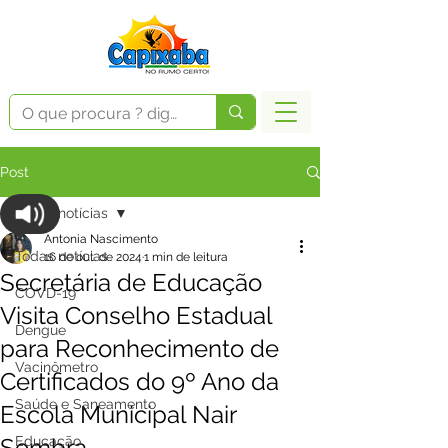
Post
Todas notícias
Antonia Nascimento
Todas notícias
16 de out. de 2024
1 min de leitura
Secretária de Educação
COVD-19
Visita Conselho Estadual
Dengue
para Reconhecimento de
Vacinômetro
Certificados do 9º Ano da
Saúde e Saneamento
Escola Municipal Nair
Sombra
Educação