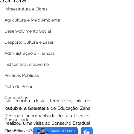
Infraestrutura e Obras
Agricultura e Meio Ambiente
Desenvolvimento Social
Desporto Cultura e Lazer
Administração e Finanças
Institucional e Governo
Políticas Públicas
Nota de Pesar
Campanhas
Na manhã desta terça-feira, 16 de 
outubro, a Secretária de Educação, Zana 
Datas Comemorativas
Tessinari, acompanhada de seu técnico, 
Comunicado
realizou uma visita ao Conselho Estadual 
de Educação. O encontro teve como 
Convênios e Parcerias