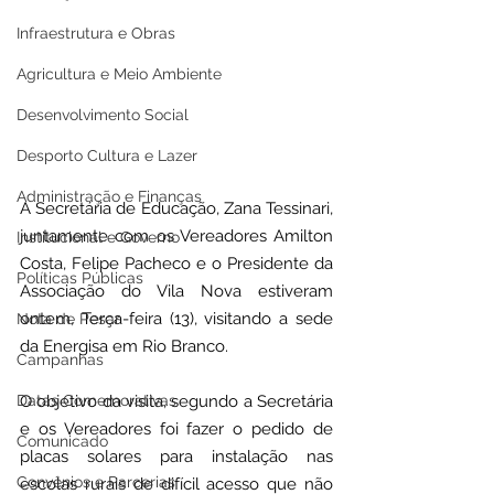
Infraestrutura e Obras
Agricultura e Meio Ambiente
Desenvolvimento Social
Desporto Cultura e Lazer
Administração e Finanças
A Secretária de Educação, Zana Tessinari, 
juntamente com os Vereadores Amilton 
Institucional e Governo
Costa, Felipe Pacheco e o Presidente da 
Políticas Públicas
Associação do Vila Nova estiveram 
ontem, Terça-feira (13), visitando a sede 
Nota de Pesar
da Energisa em Rio Branco.
Campanhas
Datas Comemorativas
O objetivo da visita, segundo a Secretária 
e os Vereadores foi fazer o pedido de 
Comunicado
placas solares para instalação nas 
Convênios e Parcerias
escolas rurais de difícil acesso que não 