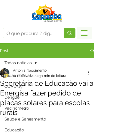
Post
Todas notícias
Antonia Nascimento
Todas notícias
14 de fev. de 2023
1 min de leitura
Secretária de Educação vai à
COVD-19
Energisa fazer pedido de
Dengue
placas solares para escolas
Vacinômetro
rurais
Saúde e Saneamento
Educação