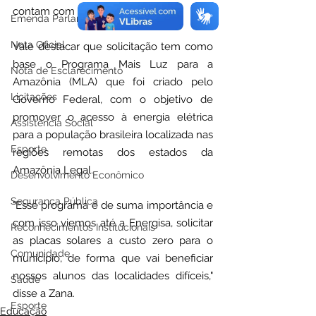
contam com energia elétrica.
Emenda Parlamentar
Nota Oficial
Vale destacar que solicitação tem como 
base o Programa Mais Luz para a 
Nota de Esclarecimento
Amazônia (MLA) que foi criado pelo 
Licitações
Governo Federal, com o objetivo de 
promover o acesso à energia elétrica 
Assistência Social
para a população brasileira localizada nas 
Esporte
regiões remotas dos estados da 
Amazônia Legal.
Desenvolvimento Econômico
Segurança Pública
"Esse programa é de suma importância e 
com isso viemos até a Energisa, solicitar 
Reconhecimentos Institucionais
as placas solares a custo zero para o 
Comunidade
município, de forma que vai beneficiar 
nossos alunos das localidades difíceis," 
Saúde
disse a Zana.
Esporte
Educação