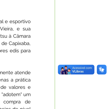
 e esportivo 
ieira, e sua 
itsu à Câmara 
 de Capixaba, 
es edis para 
lmente atende 
as a prática 
e valores e 
e "adotem" um 
a compra de 