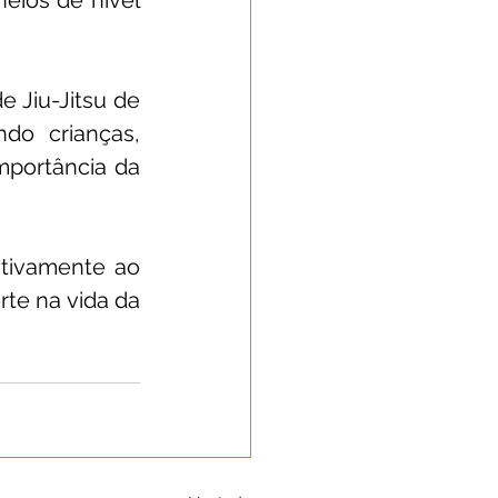
eios de nível 
Jiu-Jitsu de 
do crianças, 
portância da 
tivamente ao 
e na vida da 