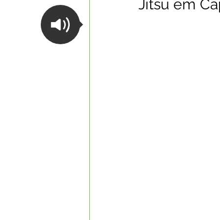
Jitsu em Ca
Datas Comemorativas
Com
Nota de Esclarecimento
Li
Segurança Pública
Reconhe
Memória e Cultura