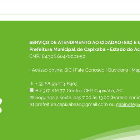
SECRETÁRIA DE
Pref
DESENVOLVIMENTO
rece
SOCIAL DE CAPIXABA
equi
PARTICIPA DO 26º
Cons
CONGEMAS E REPRESENTA
SERVIÇO DE ATENDIMENTO AO CIDADÃO (SIC) E 
O MUNICÍPIO EM
Prefeitura Municipal de Capixaba - Estado do Ac
ENCONTRO NACIONAL
CNPJ 84.306.604/0001-50
ℹ️ Acesso online: 
SIC 
| 
Fale Conosco
 | 
Ouvidoria
|
Map
📱 + 55 68 99203-6403
🏢 BR 317, KM 77, Centro, CEP, Capixaba, AC
📅 Segunda a sexta, das 7:00 às 13:00 (Horário corri
📧 
prefeitura.capixabaac@gmail.com
 ou
gabinete@c