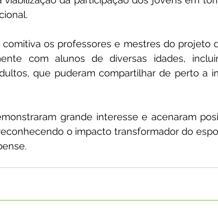
viabilização da participação dos jovens em torn
cional.
mitiva os professores e mestres do projeto de 
ente com alunos de diversas idades, incluin
dultos, que puderam compartilhar de perto a im
monstraram grande interesse e acenaram posi
reconhecendo o impacto transformador do esport
bense.