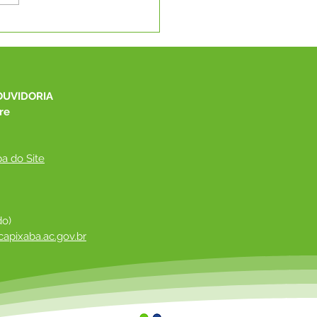
eitura de Capixaba
be novos
pamentos para
elho Tutelar e CMDCA
OUVIDORIA
re
a do Site
do)
apixaba.ac.gov.br
 ​