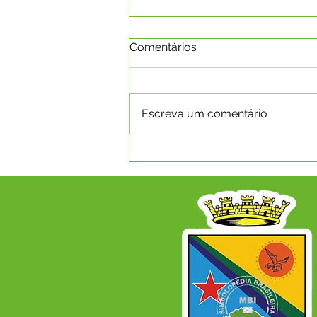
Comentários
Escreva um comentário
Capixaba promove
seminário com Wendell
Barbosa para fortalecer o
esporte e a cidadania