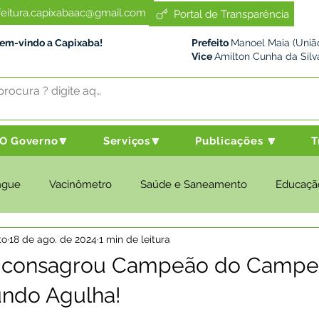
feitura.capixabaac@gmail.com
Portal de Transparência
Bem-vindo a Capixaba!
Prefeito
Manoel Maia (União
Vice
Amilton Cunha da Silv
O Governo🔽
Serviços🔽
Publicações 🔽
T
ngue
Vacinômetro
Saúde e Saneamento
Educaçã
to
18 de ago. de 2024
1 min de leitura
cultura e Meio Ambiente
Desenvolvimento Social
Despo
e consagrou Campeão do Campe
undo Agulha!
nstitucional e Governo
Políticas Públicas
Nota de Pesar