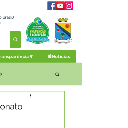
 Brasil)
a
ransparência🔽
📰Notícias
o
rto Cultura e Lazer
onato
Campanhas