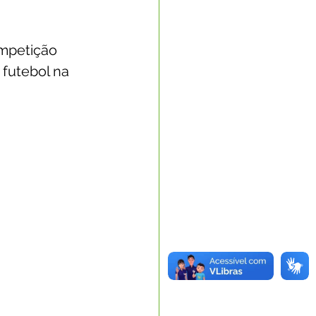
ompetição 
futebol na 