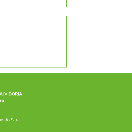
eonato Interno de Jiu-
u da Equipe Ray Perez
Capixaba
OUVIDORIA
re
a do Site