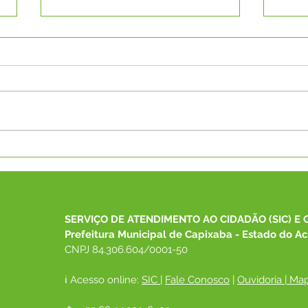
2° Campeonato Interno de
Camp
Jiu-Jitsu da Equipe Ray
Jits
Perez foi pura emoção!
em 
SERVIÇO DE ATENDIMENTO AO CIDADÃO (SIC) E 
Prefeitura Municipal de Capixaba - Estado do Ac
CNPJ 84.306.604/0001-50
ℹ️ Acesso online: 
SIC 
| 
Fale Conosco
 | 
Ouvidoria
|
Map