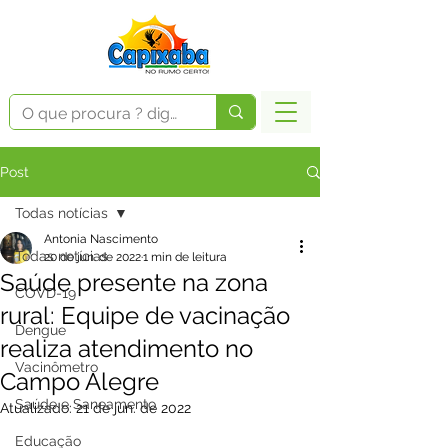
Post
Todas notícias
Antonia Nascimento
Todas notícias
20 de jun. de 2022
1 min de leitura
Saúde presente na zona
COVD-19
rural: Equipe de vacinação
Dengue
realiza atendimento no
Vacinômetro
Campo Alegre
Saúde e Saneamento
Atualizado:
21 de jun. de 2022
Educação