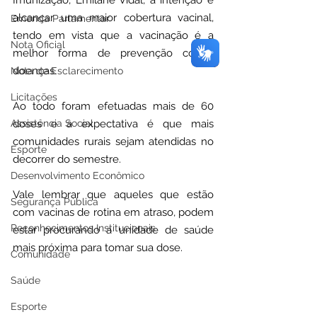
alcançar uma maior cobertura vacinal, 
Emenda Parlamentar
tendo em vista que a vacinação é a 
Nota Oficial
melhor forma de prevenção contra 
doenças.
Nota de Esclarecimento
Licitações
Ao todo foram efetuadas mais de 60 
doses e a expectativa é que mais 
Assistência Social
comunidades rurais sejam atendidas no 
Esporte
decorrer do semestre.  
Desenvolvimento Econômico
Vale lembrar que aqueles que estão 
Segurança Pública
com vacinas de rotina em atraso, podem 
Reconhecimentos Institucionais
estar procurando a unidade de saúde 
mais próxima para tomar sua dose. 
Comunidade
Saúde
Esporte