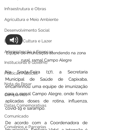
Infraestrutura e Obras
Agricultura e Meio Ambiente
Desenvolvimento Social
Desporto Cultura e Lazer
Administração e Finanças
Equipe de imunização atendendo na zona 
rural, ramal Campo Alegre
Institucional e Governo
Na Sexta-Feira (17), a Secretaria 
Políticas Públicas
Municipal de Saúde de Capixaba, 
Nota de Pesar
encaminhou uma equipe de imunização 
para o ramal Campo Alegre, onde foram 
Campanhas
aplicadas doses de rotina, influenza, 
Datas Comemorativas
covid-19 e sarampo.
Comunicado
De acordo com a Coordenadora de 
Convênios e Parcerias
Imunização, Emilane Vidal, a intenção é 