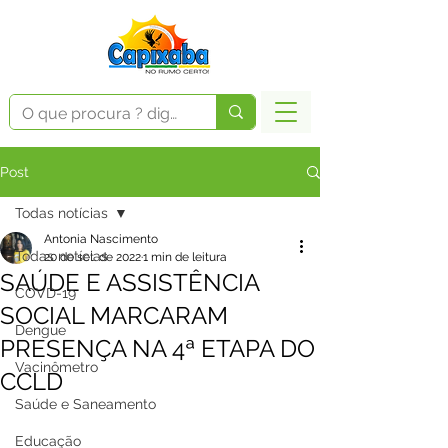
Post
Todas notícias
Antonia Nascimento
Todas notícias
20 de set. de 2022
1 min de leitura
SAÚDE E ASSISTÊNCIA
COVD-19
SOCIAL MARCARAM
Dengue
PRESENÇA NA 4ª ETAPA DO
Vacinômetro
CCLD
Saúde e Saneamento
Educação