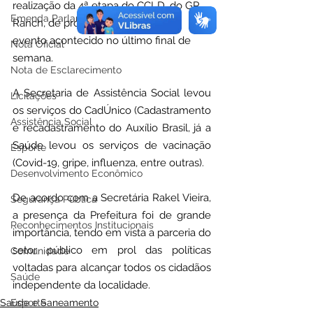
realização da 4ª etapa do CCLD, do GP 
Emenda Parlamentar
Ranch, de prova de laço em dupla, 
evento acontecido no último final de 
Nota Oficial
semana.
Nota de Esclarecimento
A Secretaria de Assistência Social levou 
Licitações
os serviços do CadÚnico (Cadastramento 
Assistência Social
e recadastramento do Auxílio Brasil, já a 
Saúde levou os serviços de vacinação 
Esporte
(Covid-19, gripe, influenza, entre outras).
Desenvolvimento Econômico
De acordo com a Secretária Rakel Vieira, 
Segurança Pública
a presença da Prefeitura foi de grande 
Reconhecimentos Institucionais
importância, tendo em vista a parceria do 
setor público em prol das políticas 
Comunidade
voltadas para alcançar todos os cidadãos 
Saúde
independente da localidade. 
Saúde e Saneamento
Esporte