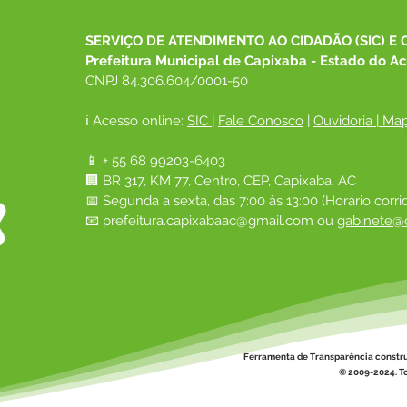
"Vozes da Saúde Mental"
mais
exam
SERVIÇO DE ATENDIMENTO AO CIDADÃO (SIC) E 
grat
Prefeitura Municipal de Capixaba - Estado do Ac
CNPJ 84.306.604/0001-50
ℹ️ Acesso online: 
SIC 
| 
Fale Conosco
 | 
Ouvidoria
|
Map
📱 + 55 68 99203-6403
🏢 BR 317, KM 77, Centro, CEP, Capixaba, AC
📅 Segunda a sexta, das 7:00 às 13:00 (Horário corri
📧 
prefeitura.capixabaac@gmail.com
 ou
gabinete@c
Ferramenta de Transparência constr
© 2009-2024. To