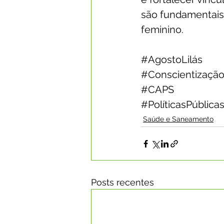
são fundamentais
feminino.
#AgostoLilás
#Conscientizaçã
#CAPS
#PolíticasPública
Saúde e Saneamento
Posts recentes