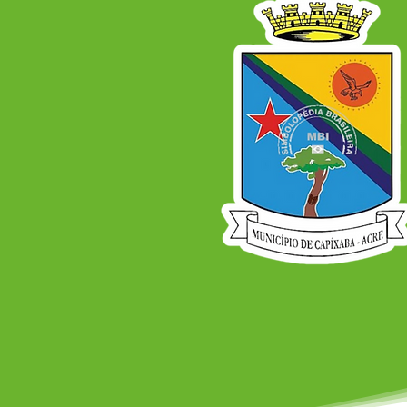
DE SAÚDE COM O TEMA
"SAÚDE, DEMOCRACIA,
SOBERANIA E SUS: CUIDAR
DO POVO É CUIDAR DO
BRASIL", EM CAPIXABA