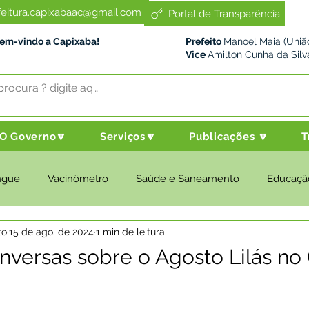
feitura.capixabaac@gmail.com
Portal de Transparência
Bem-vindo a Capixaba!
Prefeito
Manoel Maia (União
Vice
Amilton Cunha da Silv
O Governo🔽
Serviços🔽
Publicações 🔽
T
ngue
Vacinômetro
Saúde e Saneamento
Educaçã
to
15 de ago. de 2024
1 min de leitura
cultura e Meio Ambiente
Desenvolvimento Social
Despo
versas sobre o Agosto Lilás n
nstitucional e Governo
Políticas Públicas
Nota de Pesar