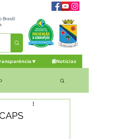
 Brasil)
a
ransparência🔽
📰Notícias
o
rto Cultura e Lazer
o CAPS
Campanhas