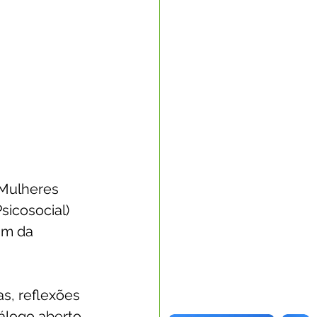
 Mulheres 
icosocial) 
im da 
s, reflexões 
iálogo aberto 