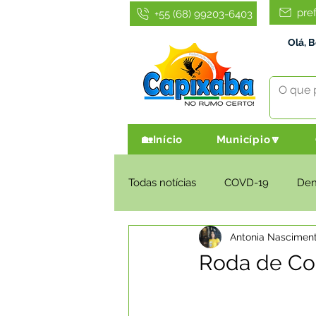
pre
+55 (68) 99203-6403
Olá, 
🏡Início
Município🔽
Todas notícias
COVD-19
De
Antonia Nascimen
Infraestrutura e Obras
Agri
Roda de Con
Administração e Finanças
I