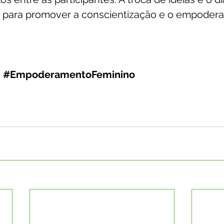
 para promover 
a conscientização e o empoder
o
#EmpoderamentoFeminino
s