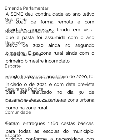
Emenda Parlamentar
A SEME deu continuidade ao ano letivo 
Nota Oficial
de 2020 de forma remota e com 
atividades impressas, tendo em vista, 
Nota de Esclarecimento
que a pasta foi assumida com o ano 
Licitações
letivo de 2020 ainda no segundo 
bimestre. E na zona rural ainda com o 
Assistência Social
primeiro bimestre incompleto.
Esporte
Sendo finalizado o ano letivo de 2020, foi 
Desenvolvimento Econômico
iniciado o de 2021 e com data prevista 
Segurança Pública
para ser finalizado no dia 30 de 
dezembro de 2021, tanto na zona urbana 
Reconhecimentos Institucionais
como na zona rural.
Comunidade
Foram entregues 1.160 cestas básicas, 
Saúde
para todas as escolas do município, 
Esporte
dividido conforme a necessidade dos 