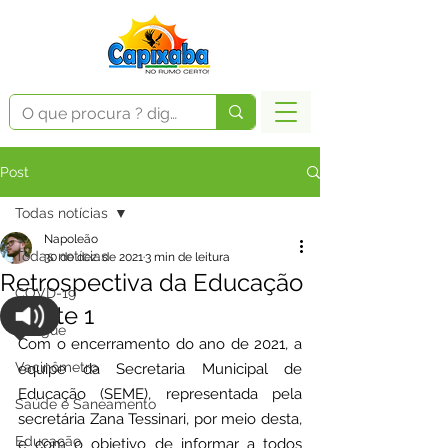
Post
Todas notícias
Napoleão
Todas notícias
30 de dez. de 2021
3 min de leitura
Retrospectiva da Educação
COVD-19
– Parte 1
Dengue
Com o encerramento do ano de 2021, a 
Vacinômetro
equipe da Secretaria Municipal de 
Educação (SEME), representada pela 
Saúde e Saneamento
secretária Zana Tessinari, por meio desta, 
Educação
e com o objetivo de informar a todos 