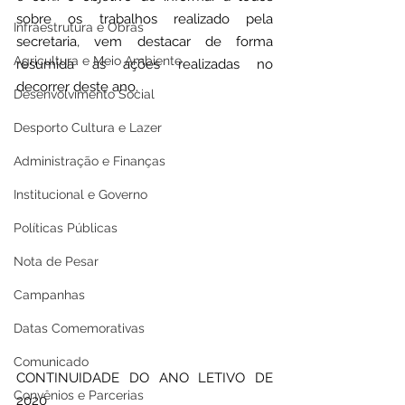
sobre os trabalhos realizado pela 
Infraestrutura e Obras
secretaria, vem destacar de forma 
Agricultura e Meio Ambiente
resumida as ações realizadas no 
decorrer deste ano. 
Desenvolvimento Social
Desporto Cultura e Lazer
Administração e Finanças
Institucional e Governo
Políticas Públicas
Nota de Pesar
Campanhas
Datas Comemorativas
Comunicado
CONTINUIDADE DO ANO LETIVO DE 
Convênios e Parcerias
2020