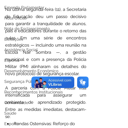
Emenda Parlamentar
Na última segunda-feira (11), a Secretaria 
de Educação deu um passo decisivo 
Nota Oficial
para garantir a tranquilidade de alunos, 
Nota de Esclarecimento
pais e educadores durante o retorno das 
aulas. Em uma série de encontros 
Licitações
estratégicos — incluindo uma reunião na 
Assistência Social
Escola Nair Sombra —, a gestão 
municipal e com a presença da Polícia 
Esporte
Militar (PM) alinharam os detalhes do 
Desenvolvimento Econômico
novo protocolo de segurança escolar.
Segurança Pública
A parceria com a Polícia Militar visa 
Reconhecimentos Institucionais
intensificada para assegurar um 
ambiente de aprendizado protegido. 
Comunidade
Entre as medidas imediatas, destacam-
Saúde
se:
Rondas Ostensivas: Reforço do 
Esporte