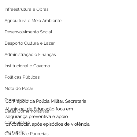
Infraestrutura e Obras
Agricultura e Meio Ambiente
Desenvolvimento Social
Desporto Cultura e Lazer
Administração e Finanças
Institucional e Governo
Políticas Públicas
Nota de Pesar
Campanhas
Com apoio da Polícia Militar, Secretaria 
Municipal de Educação foca em 
Datas Comemorativas
segurança preventiva e apoio 
Comunicado
psicossocial após episódios de violência 
na capital. 
Convênios e Parcerias