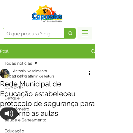
Post
Todas notícias
Antonia Nascimento
Todas notícias
12 de mai.
1 min de leitura
Rede Municipal de
COVD-19
Educação estabeleceu
Dengue
protocolo de segurança para
Vacinômetro
o retorno às aulas
Saúde e Saneamento
Educação