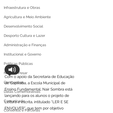
Infraestrutura e Obras
Agricultura e Meio Ambiente
Desenvolvimento Social
Desporto Cultura e Lazer
Administração e Finanças
Institucional e Governo
Políticas Públicas
Nota de Pesar
Com o apoio da Secretaria de Educação 
Campanhas
de Capixaba, a Escola Municipal de 
Ensino Fundamental, Nair Sombra está 
Datas Comemorativas
lançando para os alunos o projeto de 
Comunicado
Leitura e escrita, intitulado “LER E SE 
ENVOLVER”, que tem por objetivo 
Convênios e Parcerias