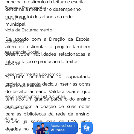
principal o estímulo da leitura e escrita 
Emenda Parlamentar
de forma a melhorar o desempenho 
(rendimento) dos alunos da rede 
Nota Oficial
municipal.
Nota de Esclarecimento
De acordo com a Direção da Escola, 
Licitações
além de estimular, o projeto também 
Assistência Social
desenvolve habilidades relacionadas à 
interpretação e produção de textos.
Esporte
Desenvolvimento Econômico
E, para incrementar o supracitado 
projeto, a escola decidiu inserir as obras 
Segurança Pública
do escritor acreano, Valdeci Duarte, que 
Reconhecimentos Institucionais
tem sido um grande parceiro do ensino 
público com a doação de suas obras 
Comunidade
para as bibliotecas da rede de ensino. 
Saúde
Valdeci já soma mais de 600 livros 
doados no Acre para escolas públicas 
Esporte