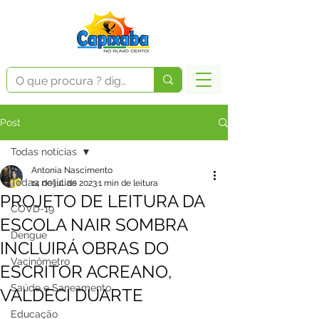
Post
Todas notícias
Antonia Nascimento
Todas notícias
14 de jul. de 2023
1 min de leitura
PROJETO DE LEITURA DA
COVD-19
ESCOLA NAIR SOMBRA
Dengue
INCLUIRÁ OBRAS DO
Vacinômetro
ESCRITOR ACREANO,
Saúde e Saneamento
VALDECI DUARTE
Educação