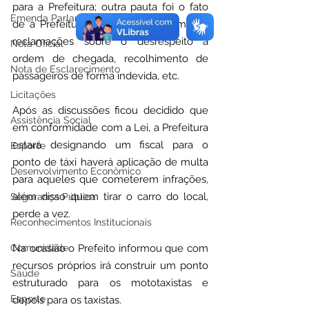
para a Prefeitura; outra pauta foi o fato 
Emenda Parlamentar
de a Prefeitura estar recebendo muitas 
reclamações sobre o desrespeito à 
Nota Oficial
ordem de chegada, recolhimento de 
Nota de Esclarecimento
passageiros de forma indevida, etc.
Licitações
Após as discussões ficou decidido que 
Assistência Social
em conformidade com a Lei, a Prefeitura 
estará designando um fiscal para o 
Esporte
ponto de táxi haverá aplicação de multa 
Desenvolvimento Econômico
para aqueles que cometerem infrações, 
além disso quem tirar o carro do local, 
Segurança Pública
perde a vez.
Reconhecimentos Institucionais
Na ocasião o Prefeito informou que com 
Comunidade
recursos próprios irá construir um ponto 
Saúde
estruturado para os mototaxistas e 
Esporte
depois para os taxistas.