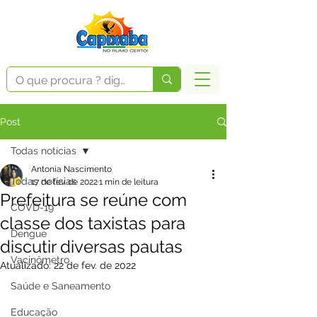
Post
Todas notícias
Antonia Nascimento
Todas notícias
17 de fev. de 2022
1 min de leitura
Prefeitura se reúne com
COVD-19
classe dos taxistas para
Dengue
discutir diversas pautas
Vacinômetro
Atualizado:
22 de fev. de 2022
Saúde e Saneamento
Educação