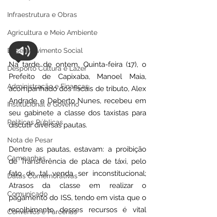
Infraestrutura e Obras
Agricultura e Meio Ambiente
Desenvolvimento Social
Na tarde de ontem, Quinta-feira (17), o 
Desporto Cultura e Lazer
Prefeito de Capixaba, Manoel Maia, 
Administração e Finanças
acompanhado dos fiscais de tributo, Alex 
Andrade e Deberto Nunes, recebeu em 
Institucional e Governo
seu gabinete a classe dos taxistas para 
Políticas Públicas
discutir diversas pautas.
Nota de Pesar
Dentre as pautas, estavam: a proibição 
Campanhas
de Transferência de placa de táxi, pelo 
fato de tal venda ser inconstitucional; 
Datas Comemorativas
Atrasos da classe em realizar o 
Comunicado
pagamento do ISS, tendo em vista que o 
recolhimento desses recursos é vital 
Convênios e Parcerias