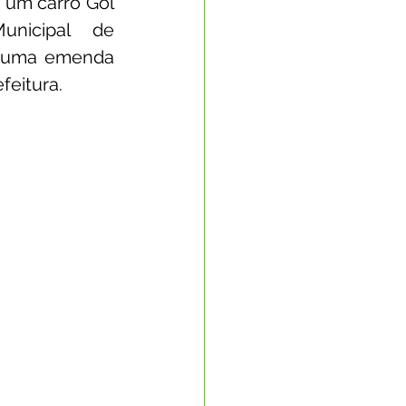
 um carro Gol 
nicipal de 
Nota Oficial
 uma emenda 
feitura.
nto Econômico
rte