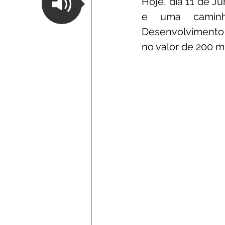
Hoje, dia 11 de J
e uma caminho
Datas Comemorativas
Com
Desenvolvimento
no valor de 200 mi
Nota de Esclarecimento
Li
Segurança Pública
Reconhe
Memória e Cultura