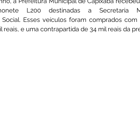
unho, a Prefeitura Municipal de Capixaba recebeu
nete L200 destinadas a Secretaria Mu
unicado
Convênios e Parcerias
Emenda Parlamentar
 Social. Esses veículos foram comprados com
l reais, e uma contrapartida de 34 mil reais da pre
citações
Assistência Social
Esporte
Desenvolvime
cimentos Institucionais
Comunidade
Saúde
Espo