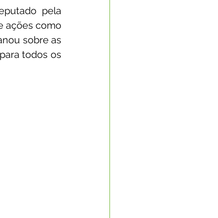
eputado pela 
e ações como 
nou sobre as 
ara todos os 