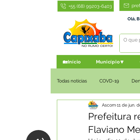
pre
+55 (68) 99203-6403
Olá, 
🏡Início
Município🔽
Todas notícias
COVD-19
De
Ascom
11 de jun. 
Infraestrutura e Obras
Agri
Prefeitura
Flaviano Me
Administração e Finanças
I