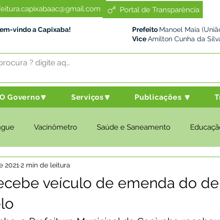
feitura.capixabaac@gmail.com
Portal de Transparência
Bem-vindo a Capixaba!
Prefeito
Manoel Maia (União
Vice
Amilton Cunha da Silv
O Governo🔽
Serviços🔽
Publicações 🔽
T
ngue
Vacinômetro
Saúde e Saneamento
Educaçã
de 2021
2 min de leitura
cultura e Meio Ambiente
Desenvolvimento Social
Despo
 recebe veículo de emenda do d
lo
nstitucional e Governo
Políticas Públicas
Nota de Pesar