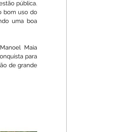
stão pública. 
o bom uso do 
ando uma boa 
Manoel Maia 
nquista para 
ão de grande 