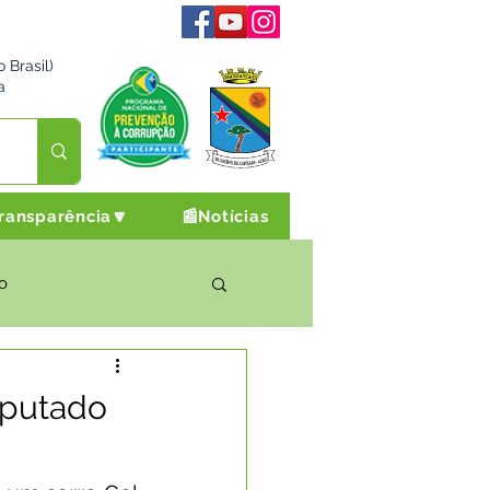
 Brasil)
a
ransparência🔽
📰Notícias
o
rto Cultura e Lazer
eputado
Campanhas