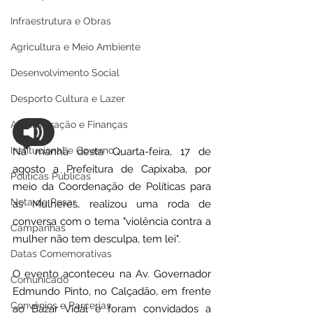
Infraestrutura e Obras
Agricultura e Meio Ambiente
Desenvolvimento Social
Desporto Cultura e Lazer
Administração e Finanças
Institucional e Governo
Na manhã desta Quarta-feira, 17 de 
agosto a Prefeitura de Capixaba, por 
Políticas Públicas
meio da Coordenação de Políticas para 
Nota de Pesar
as Mulheres, realizou uma roda de 
conversa com o tema "violência contra a 
Campanhas
mulher não tem desculpa, tem lei".
Datas Comemorativas
O evento aconteceu na Av. Governador 
Comunicado
Edmundo Pinto, no Calçadão, em frente 
Convênios e Parcerias
ao Bazar Vidal e foram convidados a 