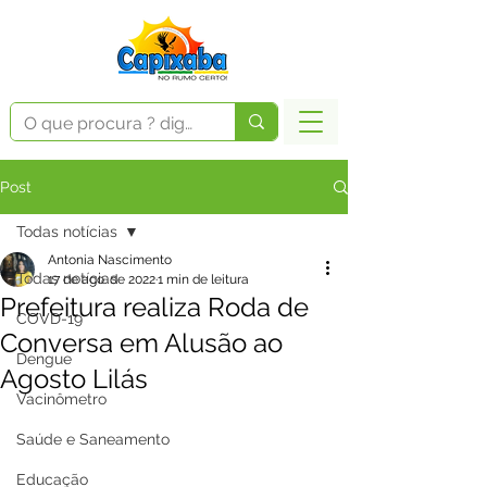
Post
Todas notícias
Antonia Nascimento
Todas notícias
17 de ago. de 2022
1 min de leitura
Prefeitura realiza Roda de
COVD-19
Conversa em Alusão ao
Dengue
Agosto Lilás
Vacinômetro
Saúde e Saneamento
Educação