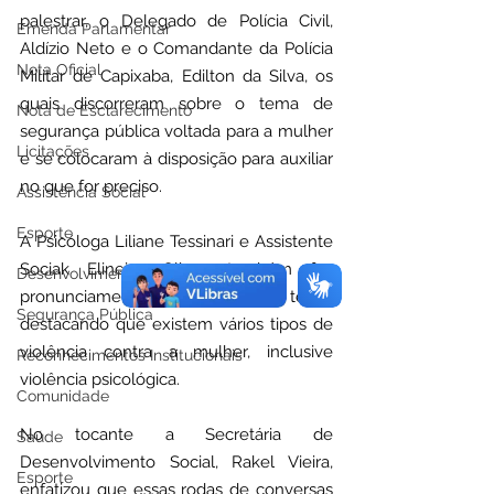
palestrar, o Delegado de Polícia Civil, 
Emenda Parlamentar
Aldízio Neto e o Comandante da Polícia 
Nota Oficial
Militar de Capixaba, Edilton da Silva, os 
quais discorreram sobre o tema de 
Nota de Esclarecimento
segurança pública voltada para a mulher 
Licitações
e se colocaram à disposição para auxiliar 
no que for preciso.
Assistência Social
Esporte
A Psicóloga Liliane Tessinari e Assistente 
Sociak Elineire Oliare, também fez 
Desenvolvimento Econômico
pronunciamento referente ao tema, 
Segurança Pública
destacando que existem vários tipos de 
violência contra a mulher, inclusive 
Reconhecimentos Institucionais
violência psicológica.
Comunidade
No tocante a Secretária de 
Saúde
Desenvolvimento Social, Rakel Vieira, 
Esporte
enfatizou que essas rodas de conversas 