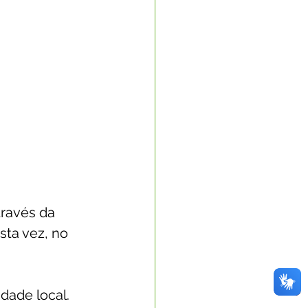
través da 
sta vez, no 
dade local.