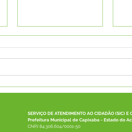
Prefeitura de Capixaba
Mais
solicita quebra-molas ao
Asfa
DNIT e celebra
AMAC
recapeamento da Avenida
pass
Governador Edmundo Pinto
em 
SERVIÇO DE ATENDIMENTO AO CIDADÃO (SIC) E 
Prefeitura Municipal de Capixaba - Estado do Ac
CNPJ 84.306.604/0001-50