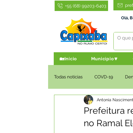
pre
+55 (68) 99203-6403
Olá, 
🏡Início
Município🔽
Todas notícias
COVD-19
De
Antonia Nascimen
Infraestrutura e Obras
Agri
Prefeitura 
no Ramal El
Administração e Finanças
I