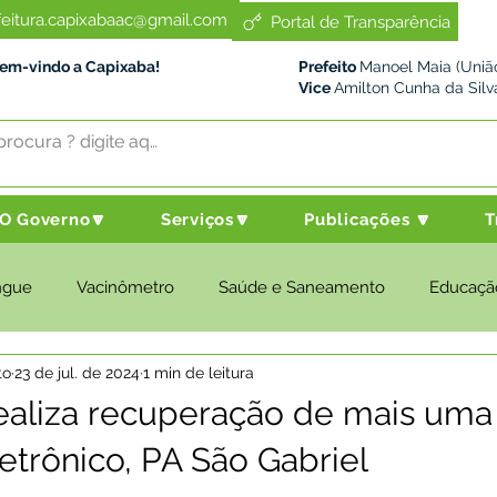
feitura.capixabaac@gmail.com
Portal de Transparência
Bem-vindo a Capixaba!
Prefeito
Manoel Maia (União
Vice
Amilton Cunha da Silv
O Governo🔽
Serviços🔽
Publicações 🔽
T
ngue
Vacinômetro
Saúde e Saneamento
Educaçã
to
23 de jul. de 2024
1 min de leitura
cultura e Meio Ambiente
Desenvolvimento Social
Despo
realiza recuperação de mais uma
etrônico, PA São Gabriel
nstitucional e Governo
Políticas Públicas
Nota de Pesar