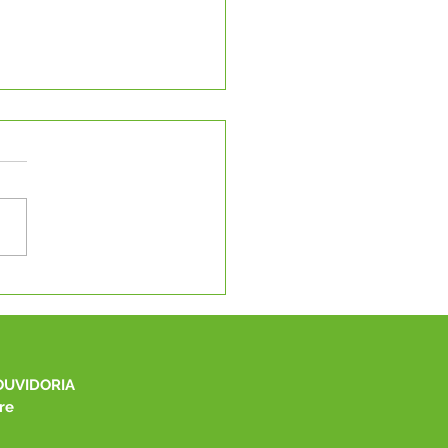
 Moradia, Educação e
lto: Reunião técnica na
 define os próximos
os de grandes obras
Capixaba
OUVIDORIA
re