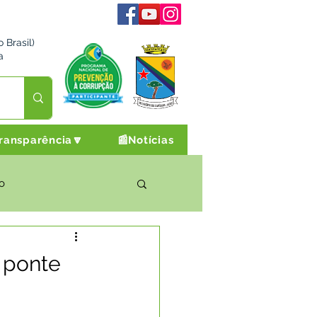
 Brasil)
a
ransparência🔽
📰Notícias
o
rto Cultura e Lazer
 ponte
Campanhas