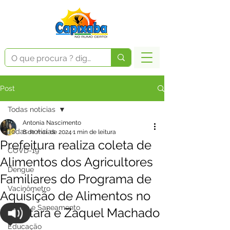
Post
Todas notícias
Antonia Nascimento
Todas notícias
8 de mai. de 2024
1 min de leitura
Prefeitura realiza coleta de
COVD-19
Alimentos dos Agricultores
Dengue
Familiares do Programa de
Vacinômetro
Aquisição de Alimentos no
Saúde e Saneamento
Capatará e Zaquel Machado
Educação