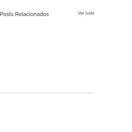
Ver tudo
Posts Relacionados
Audio by
websitevoice.com
Comentários