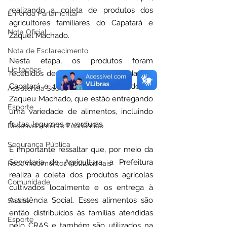
realizando a coleta de produtos dos 
Emenda Parlamentar
agricultores familiares do Capatará e 
Nota Oficial
Zaquel Machado.
Nota de Esclarecimento
Nesta etapa, os produtos foram 
Licitações
recebidos de 16 famílias cadastradas do 
Capatará e 10 produtores aptos do PA 
Assistência Social
Zaqueu Machado, que estão entregando 
Esporte
uma variedade de alimentos, incluindo 
frutas, legumes e verduras.
Desenvolvimento Econômico
Segurança Pública
É importante ressaltar que, por meio da 
Secretaria de Agricultura, a Prefeitura 
Reconhecimentos Institucionais
realiza a coleta dos produtos agrícolas 
Comunidade
cultivados localmente e os entrega à 
Assistência Social. Esses alimentos são 
Saúde
então distribuídos às famílias atendidas 
Esporte
pelo CRAS e também são utilizados na 