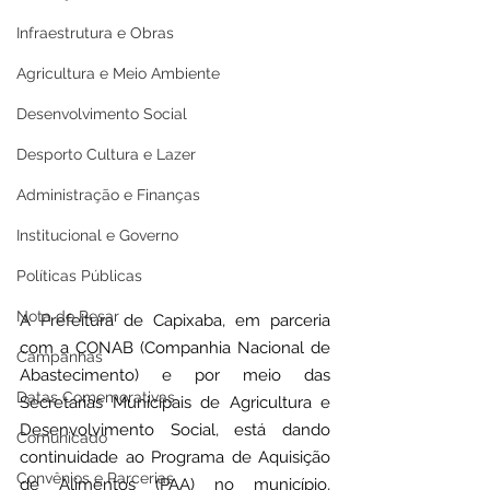
Infraestrutura e Obras
Agricultura e Meio Ambiente
Desenvolvimento Social
Desporto Cultura e Lazer
Administração e Finanças
Institucional e Governo
Políticas Públicas
Nota de Pesar
A Prefeitura de Capixaba, em parceria 
com a CONAB (Companhia Nacional de 
Campanhas
Abastecimento) e por meio das 
Datas Comemorativas
Secretarias Municipais de Agricultura e 
Desenvolvimento Social, está dando 
Comunicado
continuidade ao Programa de Aquisição 
Convênios e Parcerias
de Alimentos (PAA) no município, 