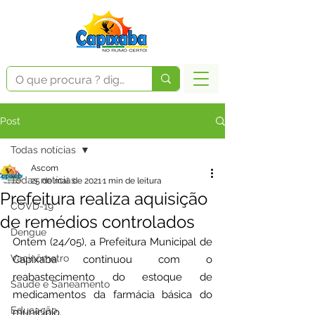
Post
Todas notícias
Ascom
Todas notícias
25 de mai. de 2021
1 min de leitura
Prefeitura realiza aquisição
COVD-19
de remédios controlados
Dengue
Ontem (24/05), a Prefeitura Municipal de 
Vacinômetro
Capixaba continuou com o 
reabastecimento do estoque de 
Saúde e Saneamento
medicamentos da farmácia básica do 
Educação
município.