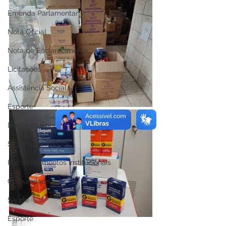
Emenda Parlamentar
Nota Oficial
Nota de Esclarecimento
Licitações
Assistência Social
Esporte
Desenvolvimento Econômico
Segurança Pública
Reconhecimentos Institucionais
Comunidade
Saúde
Esporte