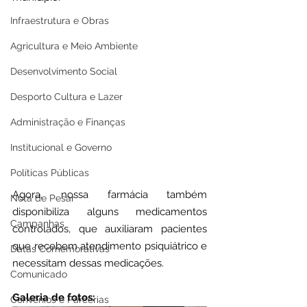
Infraestrutura e Obras
Agricultura e Meio Ambiente
Desenvolvimento Social
Desporto Cultura e Lazer
Administração e Finanças
Institucional e Governo
Políticas Públicas
Agora, nossa farmácia também 
Nota de Pesar
disponibiliza alguns medicamentos 
Campanhas
controlados, que auxiliaram pacientes 
que recebem atendimento psiquiátrico e 
Datas Comemorativas
necessitam dessas medicações.
Comunicado
Galeria de fotos:
Convênios e Parcerias