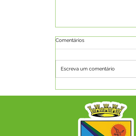
Comentários
Escreva um comentário
EXPOCAPIXABA 2026 -
INSCRIÇÕES PARA RAINHA
DO RODEIO ACONTECERÃO
NO PERÍOODO DE 15 A 31
DE JULHO