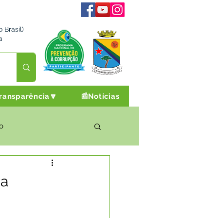
 Brasil)
a
ransparência🔽
📰Notícias
o
rto Cultura e Lazer
ra
Campanhas