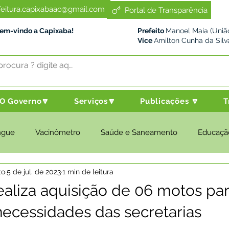
feitura.capixabaac@gmail.com
Portal de Transparência
Bem-vindo a Capixaba!
Prefeito
Manoel Maia (União
Vice
Amilton Cunha da Silv
O Governo🔽
Serviços🔽
Publicações 🔽
T
ngue
Vacinômetro
Saúde e Saneamento
Educaçã
to
5 de jul. de 2023
1 min de leitura
cultura e Meio Ambiente
Desenvolvimento Social
Despo
realiza aquisição de 06 motos pa
necessidades das secretarias
nstitucional e Governo
Políticas Públicas
Nota de Pesar