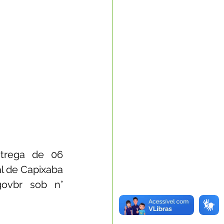
trega de 06 
l de Capixaba 
ovbr sob n° 