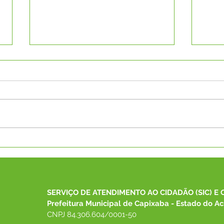
Servidores de Capixaba
Pref
participam de Curso sobre
dema
transparência de emendas
XXVI
no TCE-AC
SERVIÇO DE ATENDIMENTO AO CIDADÃO (SIC) E 
Prefeitura Municipal de Capixaba - Estado do Ac
CNPJ 84.306.604/0001-50