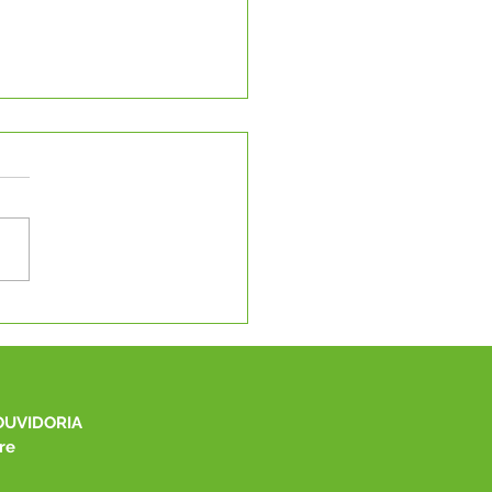
eito Manoel Maia leva
ndas de Capixaba à
I Marcha a Brasília
OUVIDORIA
re