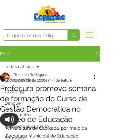
Post
Todas notícias
Renilson Rodrigues
Todas notícias
26 de nov. de 2025
1 min de leitura
Prefeitura promove semana
COVD-19
de formação do Curso de
Dengue
Gestão Democrática no
Vacinômetro
Núcleo de Educação
Saúde e Saneamento
A Prefeitura de Capixaba, por meio da 
Secretaria Municipal de Educação, 
Educação