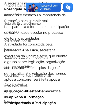
A secretária municipal de Educação, 
Emenda Parlamentar
Rozângela Tessinari
, acompanhou o 
Nota Oficial
encontro e destacou a importância da 
formação para garantir mais 
Nota de Esclarecimento
transparência e fortalecer a participação 
Licitações
da comunidade escolar no processo 
eleitoral das unidades.
Assistência Social
A atividade foi conduzida pela 
Esporte
professora 
Ana Luce
, secretária 
executiva da Undime Acre, que orienta 
Desenvolvimento Econômico
o grupo sobre legislação, organização 
Segurança Pública
administrativa e princípios da gestão 
democrática. A divulgação dos nomes 
Reconhecimentos Institucionais
aptos a concorrer será feita após a 
Comunidade
avaliação final.
#Educação
#GestãoDemocrática
Saúde
#Capixaba
#Formação
Esporte
#Transparência
#Participação