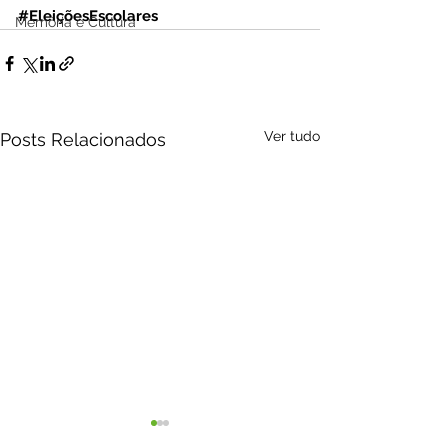
#EleiçõesEscolares
Memória e Cultura
Ver tudo
Posts Relacionados