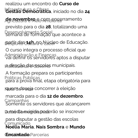
realizou um encontro do 
Curso de 
Infraestrutura e Obras
Gestão Democrática
, iniciado no dia 
24 
de novembro
 e com encerramento 
Agricultura e Meio Ambiente
previsto para o dia 
28
, totalizando uma 
Desenvolvimento Social
semana de formação que acontece a 
partir das 
14h
, no Núcleo de Educação. 
Desporto Cultura e Lazer
O curso integra o processo oficial que 
Administração e Finanças
vai definir os servidores aptos a disputar 
a direção das escolas municipais.
Institucional e Governo
A formação prepara os participantes 
Políticas Públicas
para a prova final, etapa obrigatória para 
quem deseja concorrer à eleição 
Nota de Pesar
marcada para o dia 
12 de dezembro
. 
Campanhas
Somente os servidores que alcançarem 
a média exigida poderão se inscrever 
Datas Comemorativas
para disputar a gestão das escolas 
Comunicado
Noélia Maria
, 
Naís Sombra
 e 
Mundo 
Encantado
.
Convênios e Parcerias