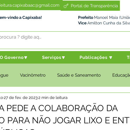
feitura.capixabaac@gmail.com
Portal de Transparência
Bem-vindo a Capixaba!
Prefeito
Manoel Maia (União
Vice
Amilton Cunha da Silv
O Governo🔽
Serviços🔽
Publicações 🔽
T
ngue
Vacinômetro
Saúde e Saneamento
Educaçã
to
27 de fev. de 2023
2 min de leitura
cultura e Meio Ambiente
Desenvolvimento Social
Despo
A PEDE A COLABORAÇÃO DA
 PARA NÃO JOGAR LIXO E EN
nstitucional e Governo
Políticas Públicas
Nota de Pesar