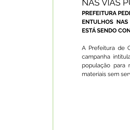
NAS VIAS 
PREFEITURA PED
Datas Comemorativas
Com
ENTULHOS NAS 
ESTÁ SENDO CO
Nota de Esclarecimento
Li
A Prefeitura de 
campanha intitu
Segurança Pública
Reconhe
população para n
materiais sem ser
Memória e Cultura