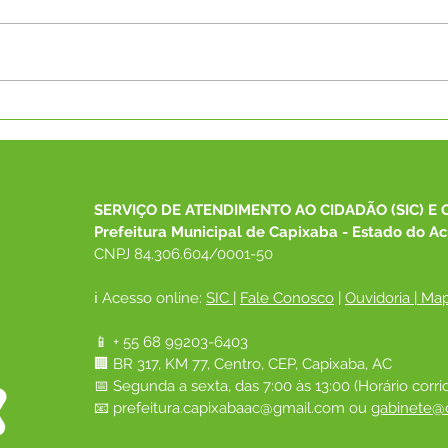
Prefeitura de Capixaba
Mais
solicita quebra-molas ao
Asfa
DNIT e celebra
AMAC
recapeamento da Avenida
pass
Governador Edmundo Pinto
em 
SERVIÇO DE ATENDIMENTO AO CIDADÃO (SIC) E 
Prefeitura Municipal de Capixaba - Estado do Ac
CNPJ 84.306.604/0001-50
ℹ️ Acesso online: 
SIC 
| 
Fale Conosco
 | 
Ouvidoria
|
Map
📱 + 55 68 99203-6403
🏢 BR 317, KM 77, Centro, CEP, Capixaba, AC
📅 Segunda a sexta, das 7:00 às 13:00 (Horário corri
📧 
prefeitura.capixabaac@gmail.com
 ou
gabinete@c