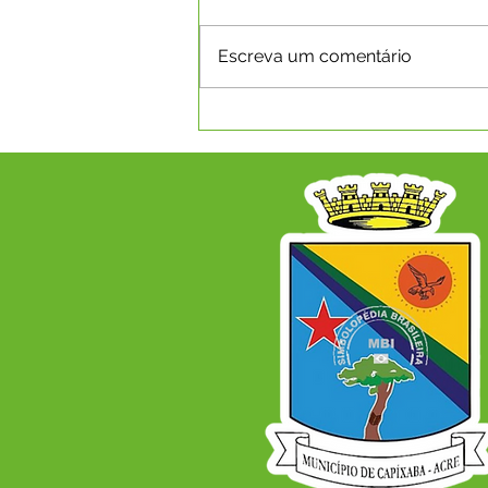
Escreva um comentário
VISITA TÉCNICA DO TCE-AC
FORTALECE A GESTÃO
AMBIENTAL NO MUNICÍPIO
DE CAPIXABA