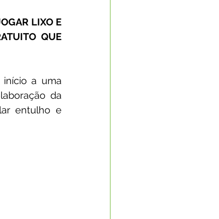
OGAR LIXO E 
Nota Oficial
ATUITO QUE 
nto Econômico
início a uma 
laboração da 
rte
ar entulho e 