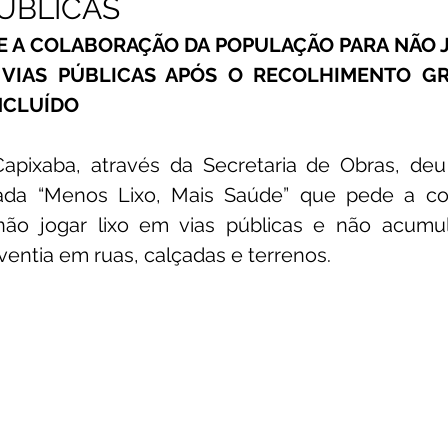
PÚBLICAS
E A COLABORAÇÃO DA POPULAÇÃO PARA NÃO J
unicado
Convênios e Parcerias
Emenda Parlamentar
VIAS PÚBLICAS APÓS O RECOLHIMENTO GR
NCLUÍDO
citações
Assistência Social
Esporte
Desenvolvime
Capixaba, através da Secretaria de Obras, deu 
lada “Menos Lixo, Mais Saúde” que pede a co
cimentos Institucionais
Comunidade
Saúde
Espo
ão jogar lixo em vias públicas e não acumul
ventia em ruas, calçadas e terrenos.