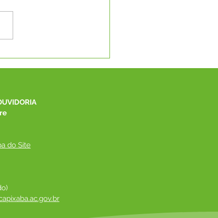
 Moradia, Educação e
lto: Reunião técnica na
 define os próximos
os de grandes obras
Capixaba
OUVIDORIA
re
a do Site
do)
apixaba.ac.gov.br
 ​