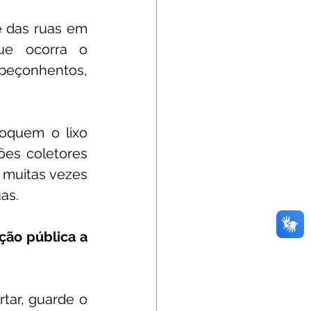
 das ruas em 
ue ocorra o 
peçonhentos, 
oquem o lixo 
es coletores 
 muitas vezes 
as.
ão pública a 
tar, guarde o 