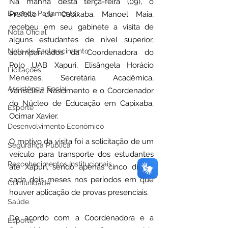
Na manhã desta terça-feira (09), o 
Emenda Parlamentar
Prefeito de Capixaba, Manoel Maia, 
recebeu em seu gabinete a visita de 
Nota Oficial
alguns estudantes de nível superior, 
Nota de Esclarecimento
acompanhados da Coordenadora do 
Polo UAB Xapuri, Elisângela Horácio 
Licitações
Menezes, Secretária Acadêmica, 
Assistência Social
Vaniscléia Nascimento e o Coordenador 
do Núcleo de Educação em Capixaba, 
Esporte
Ocimar Xavier.
Desenvolvimento Econômico
O motivo da visita foi a solicitação de um 
Segurança Pública
veículo para transporte dos estudantes 
Reconhecimentos Institucionais
até Xapurí, sendo apenas cinco dias a 
cada dois meses nos períodos em que 
Comunidade
houver aplicação de provas presenciais.
Saúde
De acordo com a Coordenadora e a 
Esporte