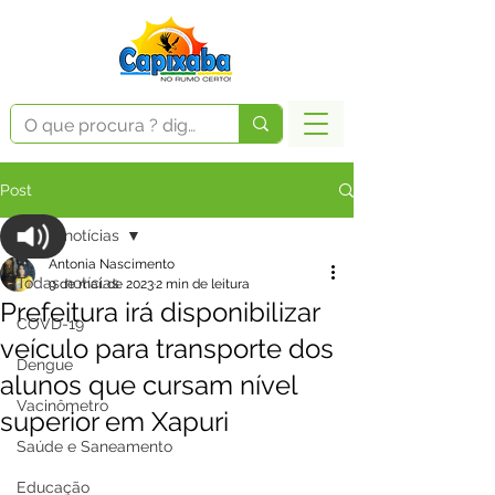
Post
Todas notícias
Antonia Nascimento
Todas notícias
9 de mai. de 2023
2 min de leitura
Prefeitura irá disponibilizar
COVD-19
veículo para transporte dos
Dengue
alunos que cursam nível
Vacinômetro
superior em Xapuri
Saúde e Saneamento
Educação