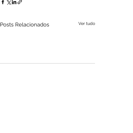
Ver tudo
Posts Relacionados
Audio by
websitevoice.com
Comentários