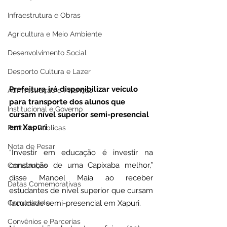
Infraestrutura e Obras
Agricultura e Meio Ambiente
Desenvolvimento Social
Desporto Cultura e Lazer
Prefeitura irá disponibilizar veículo 
Administração e Finanças
para transporte dos alunos que 
Institucional e Governo
cursam nível superior semi-presencial 
em Xapuri
Políticas Públicas
Nota de Pesar
“Investir em educação é investir na 
construção de uma Capixaba melhor,” 
Campanhas
disse Manoel Maia ao receber 
Datas Comemorativas
estudantes de nível superior que cursam 
Comunicado
faculdade semi-presencial em Xapuri.
Convênios e Parcerias