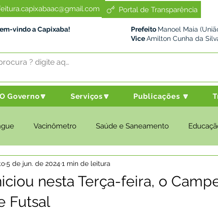
feitura.capixabaac@gmail.com
Portal de Transparência
Bem-vindo a Capixaba!
Prefeito
Manoel Maia (União
Vice
Amilton Cunha da Silv
O Governo🔽
Serviços🔽
Publicações 🔽
T
ngue
Vacinômetro
Saúde e Saneamento
Educaçã
to
5 de jun. de 2024
1 min de leitura
cultura e Meio Ambiente
Desenvolvimento Social
Despo
iniciou nesta Terça-feira, o Cam
e Futsal
nstitucional e Governo
Políticas Públicas
Nota de Pesar