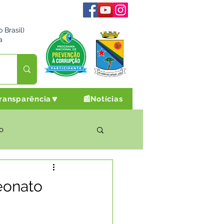
 Brasil)
a
ransparência🔽
📰Notícias
o
rto Cultura e Lazer
peonato
Campanhas