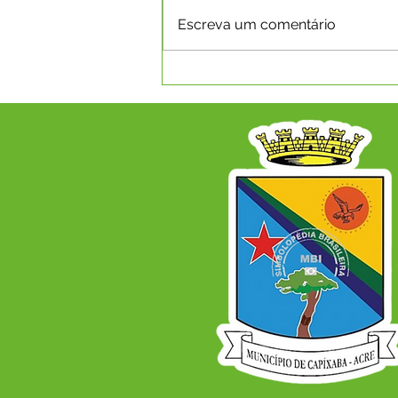
Escreva um comentário
Capixaba promove
seminário com Wendell
Barbosa para fortalecer o
esporte e a cidadania