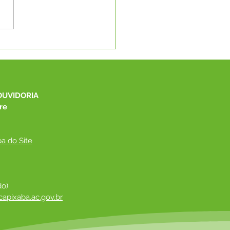
eonato Interno de Jiu-
u da Equipe Ray Perez
Capixaba
OUVIDORIA
re
a do Site
do)
apixaba.ac.gov.br
 ​