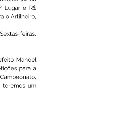
2º Lugar e R$ 
o Artilheiro, 
xtas-feiras, 
feito Manoel 
ições para a 
 Campeonato, 
a teremos um 