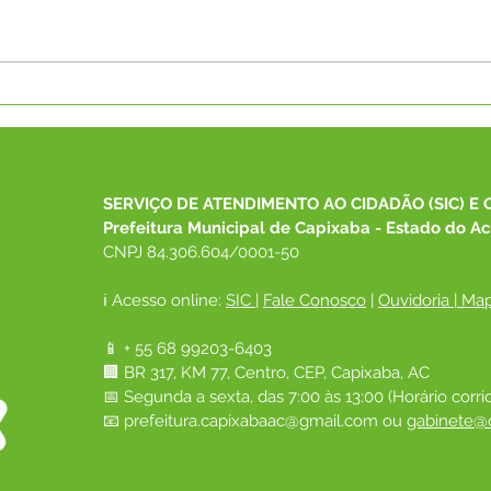
2° Campeonato Interno de
Camp
Jiu-Jitsu da Equipe Ray
Jits
Perez foi pura emoção!
em 
SERVIÇO DE ATENDIMENTO AO CIDADÃO (SIC) E 
Prefeitura Municipal de Capixaba - Estado do Ac
CNPJ 84.306.604/0001-50
ℹ️ Acesso online: 
SIC 
| 
Fale Conosco
 | 
Ouvidoria
|
Map
📱 + 55 68 99203-6403
🏢 BR 317, KM 77, Centro, CEP, Capixaba, AC
📅 Segunda a sexta, das 7:00 às 13:00 (Horário corri
📧 
prefeitura.capixabaac@gmail.com
 ou
gabinete@c