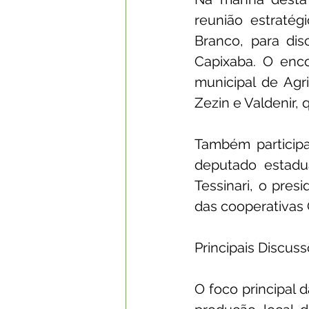
reunião estratég
Branco, para di
Capixaba. O enco
municipal de Agr
Zezin e Valdenir,
Também participar
deputado estadu
Tessinari, o pres
das cooperativas 
Principais Discus
O foco principal 