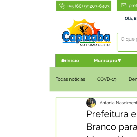
pre
+55 (68) 99203-6403
Olá, 
🏡Início
Município🔽
Todas notícias
COVD-19
De
Antonia Nascimen
Infraestrutura e Obras
Agri
Prefeitura 
Branco para
Administração e Finanças
I