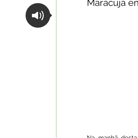
Maracujá e
Datas Comemorativas
Com
Nota de Esclarecimento
Li
Segurança Pública
Reconhe
Memória e Cultura
Na manhã desta s