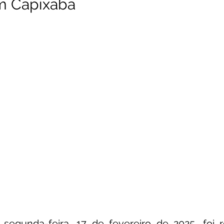
m Capixaba
unicado
Convênios e Parcerias
Emenda Parlamentar
citações
Assistência Social
Esporte
Desenvolvime
cimentos Institucionais
Comunidade
Saúde
Espo
egunda-feira, 17 de fevereiro de 2025, foi r