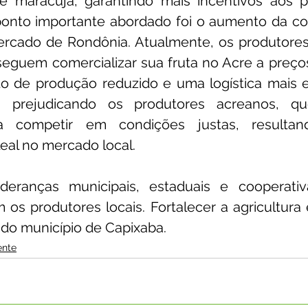
e maracujá, garantindo mais incentivos aos p
ponto importante abordado foi o aumento da com
rcado de Rondônia. Atualmente, os produtores
guem comercializar sua fruta no Acre a preços 
 de produção reduzido e uma logística mais efi
 prejudicando os produtores acreanos, qu
ara competir em condições justas, result
eal no mercado local.
deranças municipais, estaduais e cooperativ
s produtores locais. Fortalecer a agricultura é
do município de Capixaba.
ente