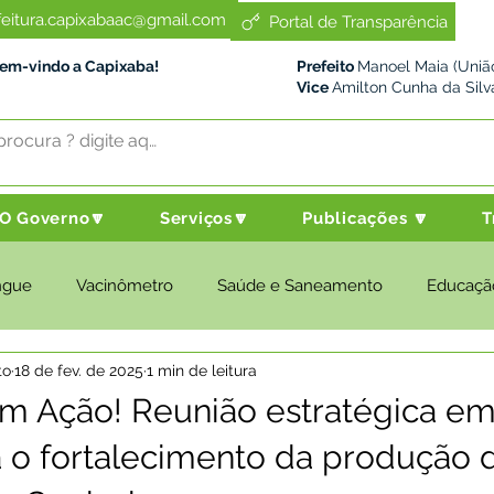
feitura.capixabaac@gmail.com
Portal de Transparência
Bem-vindo a Capixaba!
Prefeito
Manoel Maia (União
Vice
Amilton Cunha da Silv
O Governo🔽
Serviços🔽
Publicações 🔽
T
ngue
Vacinômetro
Saúde e Saneamento
Educaçã
to
18 de fev. de 2025
1 min de leitura
cultura e Meio Ambiente
Desenvolvimento Social
Despo
em Ação! Reunião estratégica em
 o fortalecimento da produção 
nstitucional e Governo
Políticas Públicas
Nota de Pesar