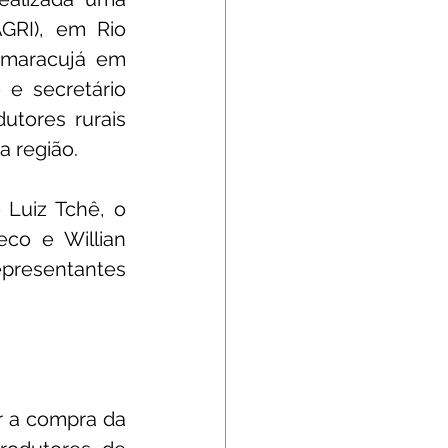
GRI), em Rio 
 maracujá em 
e secretário 
tores rurais 
a região.
Luiz Tchê, o 
co e Willian 
epresentantes 
r a compra da 