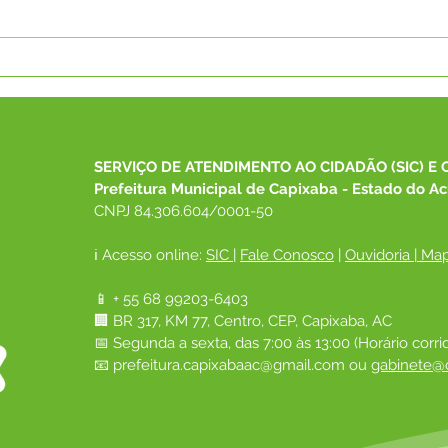
PREFEITURA DE CAPIXABA
Pref
PROMOVE AÇÃO DE
conq
EDUCAÇÃO AMBIENTAL
para
COM ESTUDANTES DA
rura
ESCOLA MUNICIPAL NAIR
SERVIÇO DE ATENDIMENTO AO CIDADÃO (SIC) E 
SOMBRA
Prefeitura Municipal de Capixaba - Estado do Ac
CNPJ 84.306.604/0001-50
ℹ️ Acesso online: 
SIC 
| 
Fale Conosco
 | 
Ouvidoria
|
Map
📱 + 55 68 99203-6403
🏢 BR 317, KM 77, Centro, CEP, Capixaba, AC
📅 Segunda a sexta, das 7:00 às 13:00 (Horário corri
📧 
prefeitura.capixabaac@gmail.com
 ou
gabinete@c