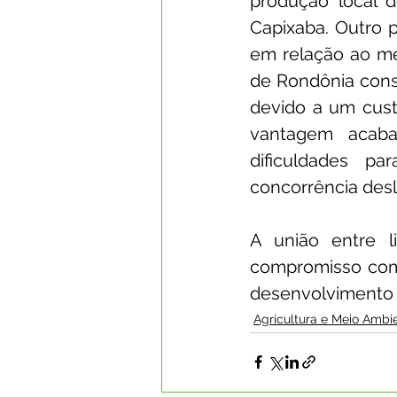
produção local d
Capixaba. Outro 
em relação ao me
de Rondônia conse
devido a um custo
vantagem acaba
dificuldades p
concorrência desl
A união entre li
compromisso com o
desenvolvimento 
Agricultura e Meio Ambi