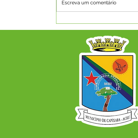
Escreva um comentário
SECRETARIA DE
AGRICULTURA E MEIO
AMBIENTE ENCERRA
CAPACITAÇÃO EM
PARCERIA COM A SEMA E
FORTALECE A GESTÃO
AMBIENTAL EM CAPIXABA