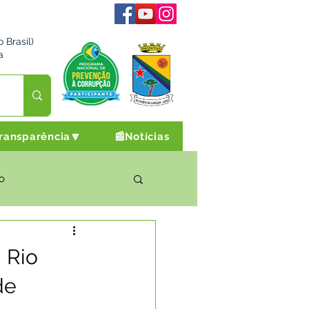
 Brasil)
a
ransparência🔽
📰Notícias
o
rto Cultura e Lazer
 Rio
de
Campanhas