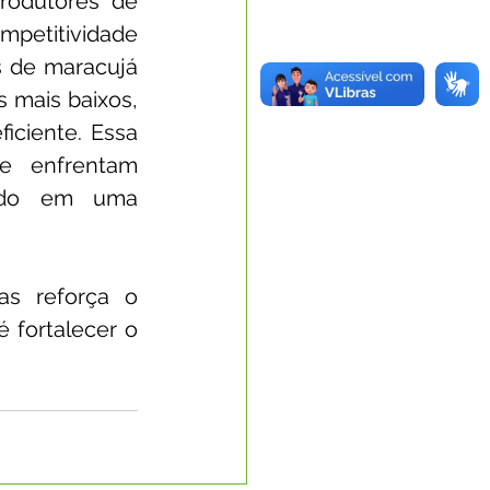
rodutores de 
petitividade 
 de maracujá 
mais baixos, 
ciente. Essa 
e enfrentam 
ando em uma 
as reforça o 
 fortalecer o 