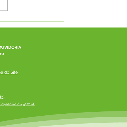
eitura de Capixaba
uista pá carregadeira
 fortalecer serviços
is e produção agrícola
OUVIDORIA
re
a do Site
do)
apixaba.ac.gov.br
 ​