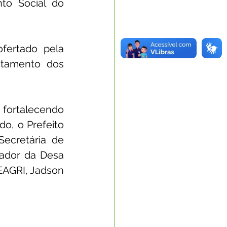
o Social do 
fertado pela 
ntamento dos 
 fortalecendo 
o, o Prefeito 
cretária de 
ador da Desa 
EAGRI, Jadson 