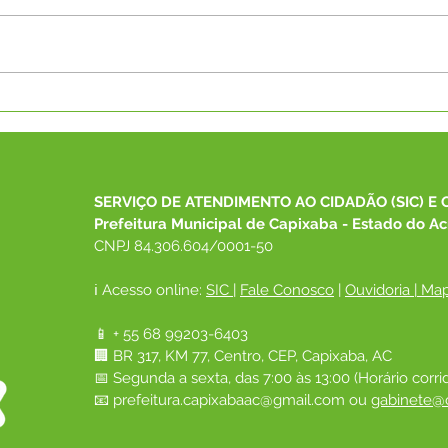
SECRETÁRIA DE
Pref
DESENVOLVIMENTO
rece
SOCIAL DE CAPIXABA
equi
PARTICIPA DO 26º
Cons
CONGEMAS E REPRESENTA
SERVIÇO DE ATENDIMENTO AO CIDADÃO (SIC) E 
O MUNICÍPIO EM
Prefeitura Municipal de Capixaba - Estado do Ac
ENCONTRO NACIONAL
CNPJ 84.306.604/0001-50
ℹ️ Acesso online: 
SIC 
| 
Fale Conosco
 | 
Ouvidoria
|
Map
📱 + 55 68 99203-6403
🏢 BR 317, KM 77, Centro, CEP, Capixaba, AC
📅 Segunda a sexta, das 7:00 às 13:00 (Horário corri
📧 
prefeitura.capixabaac@gmail.com
 ou
gabinete@c