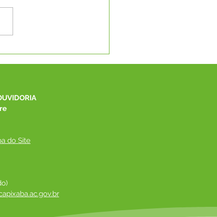
eitura de Capixaba
be novos
pamentos para
elho Tutelar e CMDCA
OUVIDORIA
re
a do Site
do)
apixaba.ac.gov.br
 ​