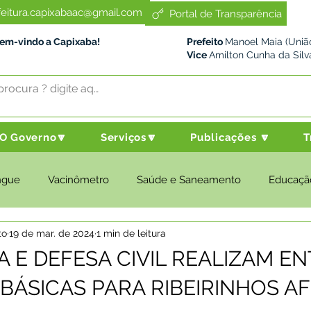
feitura.capixabaac@gmail.com
Portal de Transparência
Bem-vindo a Capixaba!
Prefeito
Manoel Maia (União
Vice
Amilton Cunha da Silv
O Governo🔽
Serviços🔽
Publicações 🔽
T
ngue
Vacinômetro
Saúde e Saneamento
Educaçã
to
19 de mar. de 2024
1 min de leitura
cultura e Meio Ambiente
Desenvolvimento Social
Despo
A E DEFESA CIVIL REALIZAM E
 BÁSICAS PARA RIBEIRINHOS A
nstitucional e Governo
Políticas Públicas
Nota de Pesar