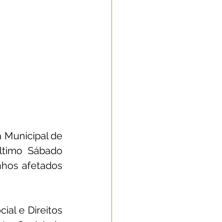
 Municipal de 
ltimo Sábado 
nhos afetados 
al e Direitos 