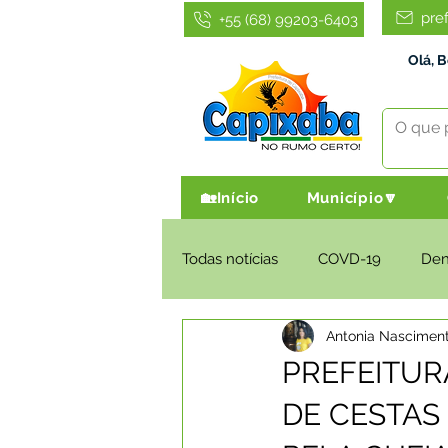
pre
+55 (68) 99203-6403
Olá, 
🏡Início
Município🔽
Todas notícias
COVD-19
De
Antonia Nascimen
Infraestrutura e Obras
Agri
PREFEITUR
DE CESTAS
Administração e Finanças
I