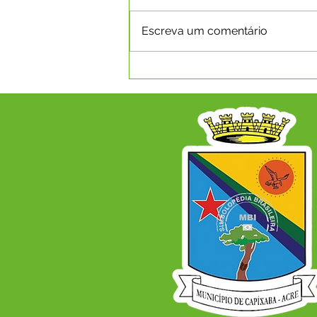
Escreva um comentário
CAPIXABA RECEBE PLANO
DE DESENVOLVIMENTO
ECONÔMICO PARA OS
PRÓXIMOS ANOS