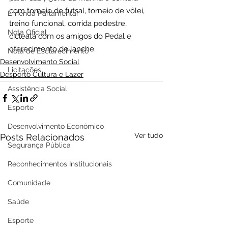
com torneio de futsal, torneio de vôlei, 
Emenda Parlamentar
treino funcional, corrida pedestre, 
Nota Oficial
cicleata com os amigos do Pedal e 
oferecimento de lanche.
Nota de Esclarecimento
Desenvolvimento Social
Licitações
Desporto Cultura e Lazer
Assistência Social
Esporte
Desenvolvimento Econômico
Ver tudo
Posts Relacionados
Segurança Pública
Reconhecimentos Institucionais
Comunidade
Saúde
Esporte