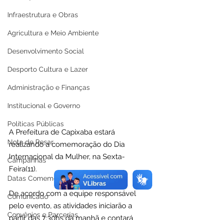
Infraestrutura e Obras
Agricultura e Meio Ambiente
Desenvolvimento Social
Desporto Cultura e Lazer
Administração e Finanças
Institucional e Governo
Políticas Públicas
A Prefeitura de Capixaba estará 
Nota de Pesar
realizando a comemoração do Dia 
Internacional da Mulher, na Sexta-
Campanhas
Feira(11).
Datas Comemorativas
De acordo com a equipe responsável 
Comunicado
pelo evento, as atividades iniciarão a 
Convênios e Parcerias
partir das 7:30hs da manhã e contará 