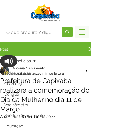
Post
Todas notícias
Antonia Nascimento
Todas notícias
7 de mar. de 2022
1 min de leitura
Prefeitura de Capixaba
COVD-19
realizará a comemoração do
Dengue
Dia da Mulher no dia 11 de
Vacinômetro
Março
Saúde e Saneamento
Atualizado:
8 de mar. de 2022
Educação