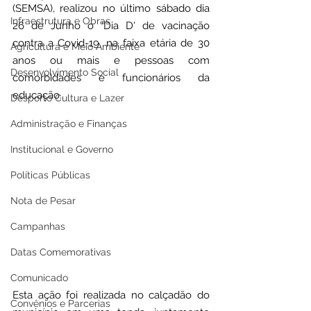
(SEMSA), realizou no último sábado dia 
Infraestrutura e Obras
26 de Junho o 'Dia D' de vacinação 
contra a Covid-19, na faixa etária de 30 
Agricultura e Meio Ambiente
anos ou mais e pessoas com 
Desenvolvimento Social
comorbidades e funcionários da 
educação.
Desporto Cultura e Lazer
Administração e Finanças
Institucional e Governo
Políticas Públicas
Nota de Pesar
Campanhas
Datas Comemorativas
Comunicado
Esta ação foi realizada no calçadão do 
Convênios e Parcerias