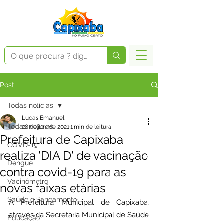
Post
Todas notícias
Lucas Emanuel
Todas notícias
28 de jun. de 2021
1 min de leitura
Prefeitura de Capixaba
COVD-19
realiza 'DIA D' de vacinação
Dengue
contra covid-19 para as
Vacinômetro
novas faixas etárias
Saúde e Saneamento
A Prefeitura Municipal de Capixaba, 
através da Secretaria Municipal de Saúde 
Educação