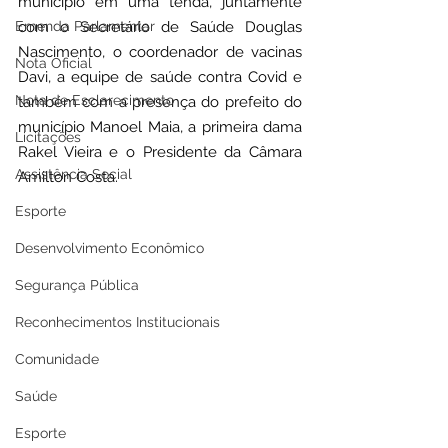
município em uma tenda, juntamente 
Emenda Parlamentar
com o Secretário de Saúde Douglas 
Nascimento, o coordenador de vacinas 
Nota Oficial
Davi, a equipe de saúde contra Covid e 
Nota de Esclarecimento
também com a presença do prefeito do 
município Manoel Maia, a primeira dama 
Licitações
Rakel Vieira e o Presidente da Câmara 
Assistência Social
Amilton Costa.
Esporte
Desenvolvimento Econômico
Segurança Pública
Reconhecimentos Institucionais
Comunidade
Saúde
Esporte