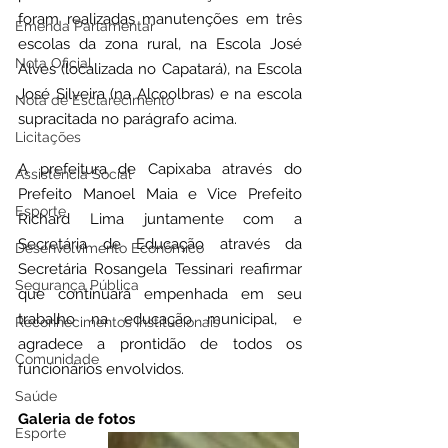
foram realizadas manutenções em três 
Emenda Parlamentar
escolas da zona rural, na Escola José 
Nota Oficial
Alves (localizada no Capatará), na Escola 
José Silveira (na Alcoolbras) e na escola 
Nota de Esclarecimento
supracitada no parágrafo acima.
Licitações
A prefeitura de Capixaba através do 
Assistência Social
Prefeito Manoel Maia e Vice Prefeito 
Esporte
Richard Lima juntamente com a 
Secretária de Educação através da 
Desenvolvimento Econômico
Secretária Rosangela Tessinari reafirmar 
Segurança Pública
que continuará empenhada em seu 
trabalho na educação municipal, e 
Reconhecimentos Institucionais
agradece a prontidão de todos os 
Comunidade
funcionários envolvidos.
Saúde
Galeria de fotos
Esporte