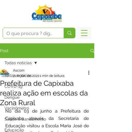
Post
Todas notícias
Ascom
Todas notícias
7 de jun. de 2021
1 min de leitura
Prefeitura de Capixaba
COVD-19
realiza ação em escolas da
Dengue
Zona Rural
Vacinômetro
No dia 03 de junho a Prefeitura de 
Capixaba através da Secretaria de 
Saúde e Saneamento
Educação visitou a Escola Maria José de 
Educação