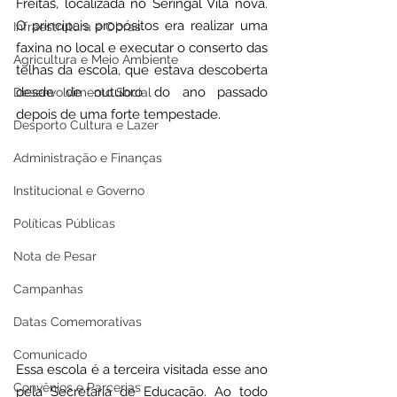
Freitas, localizada no Seringal Vila nova. 
O principais propósitos era realizar uma 
Infraestrutura e Obras
faxina no local e executar o conserto das 
Agricultura e Meio Ambiente
telhas da escola, que estava descoberta 
desde de outubro do ano passado 
Desenvolvimento Social
depois de uma forte tempestade.
Desporto Cultura e Lazer
Administração e Finanças
Institucional e Governo
Políticas Públicas
Nota de Pesar
Campanhas
Datas Comemorativas
Comunicado
Essa escola é a terceira visitada esse ano 
Convênios e Parcerias
pela Secretaria de Educação. Ao todo 