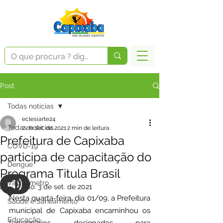
Post
Todas notícias
eclesiarte24
Todas notícias
2 de set. de 2021
2 min de leitura
Prefeitura de Capixaba
COVD-19
participa de capacitação do
Dengue
Programa Titula Brasil
Vacinômetro
Atualizado:
3 de set. de 2021
Nesta quarta-feira, dia 01/09, a Prefeitura 
Saúde e Saneamento
municipal de Capixaba encaminhou os 
Educação