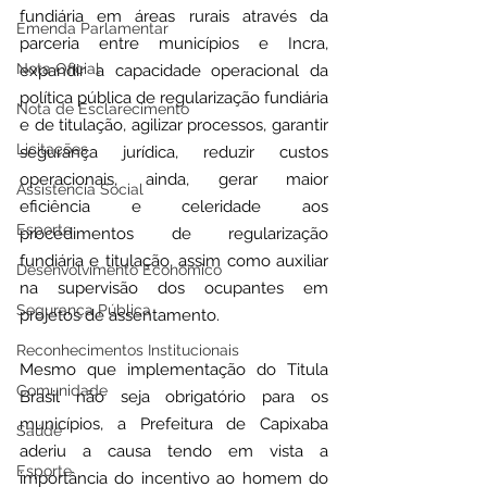
fundiária em áreas rurais através da 
Emenda Parlamentar
parceria entre municípios e Incra, 
Nota Oficial
expandir a capacidade operacional da 
política pública de regularização fundiária 
Nota de Esclarecimento
e de titulação, agilizar processos, garantir 
Licitações
segurança jurídica, reduzir custos 
operacionais, ainda, gerar maior 
Assistência Social
eficiência e celeridade aos 
Esporte
procedimentos de regularização 
fundiária e titulação, assim como auxiliar 
Desenvolvimento Econômico
na supervisão dos ocupantes em 
Segurança Pública
projetos de assentamento.
Reconhecimentos Institucionais
Mesmo que implementação do Titula 
Comunidade
Brasil não seja obrigatório para os 
municípios, a Prefeitura de Capixaba 
Saúde
aderiu a causa tendo em vista a 
Esporte
importância do incentivo ao homem do 