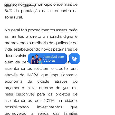
campo no nosso município onde mais de 
Memória e Cultura
80% da população da se encontra na 
zona rural.
No geral tais procedimentos assegurarão 
às famílias o direito à moradia digna e 
promovendo a melhoria da qualidade de 
vida, estabelecendo novos patamares de 
desenvolvimento social para Capixaba, 
além de permitir que os membros dos 
assentamentos solicitem o credito rural 
através do INCRA, que impulsionara a 
economia da cidade através do 
orçamento inicial entorno de 500 mil 
reais disponível para os projetos de 
assentamentos do INCRA na cidade, 
possibilitando investimentos que 
promoverão a renda das famílias 