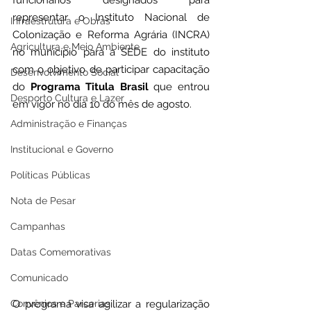
funcionários designados para 
representar o Instituto Nacional de 
Infraestrutura e Obras
Colonização e Reforma Agrária (INCRA) 
Agricultura e Meio Ambiente
no município para a SEDE do instituto 
com o objetivo de participar capacitação 
Desenvolvimento Social
do 
Programa Titula Brasil
 que entrou 
Desporto Cultura e Lazer
em vigor no dia 10 do mês de agosto.
Administração e Finanças
Institucional e Governo
Políticas Públicas
Nota de Pesar
Campanhas
Datas Comemorativas
Comunicado
Convênios e Parcerias
O programa visa agilizar a regularização 