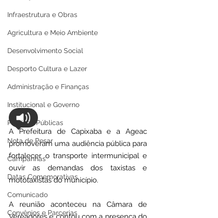
Infraestrutura e Obras
Agricultura e Meio Ambiente
Desenvolvimento Social
Desporto Cultura e Lazer
Administração e Finanças
Institucional e Governo
Políticas Públicas
A Prefeitura de Capixaba e a Ageac 
Nota de Pesar
promoveram uma audiência pública para 
fortalecer o transporte intermunicipal e 
Campanhas
ouvir as demandas dos taxistas e 
Datas Comemorativas
mototaxistas do município.
Comunicado
A reunião aconteceu na Câmara de 
Convênios e Parcerias
Vereadores e contou com a presença do 