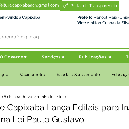
feitura.capixabaac@gmail.com
Portal de Transparência
Bem-vindo a Capixaba!
Prefeito
Manoel Maia (União
Vice
Amilton Cunha da Silv
O Governo🔽
Serviços🔽
Publicações 🔽
T
ngue
Vacinômetro
Saúde e Saneamento
Educaçã
to
6 de nov. de 2024
1 min de leitura
cultura e Meio Ambiente
Desenvolvimento Social
Despo
de Capixaba Lança Editais para In
 na Lei Paulo Gustavo
nstitucional e Governo
Políticas Públicas
Nota de Pesar