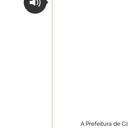
Datas Comemorativas
Com
Nota de Esclarecimento
Li
Segurança Pública
Reconhe
Memória e Cultura
A Prefeitura de Ca