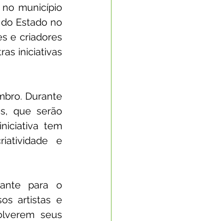
 no município 
 do Estado no 
s e criadores 
s iniciativas 
mbro. Durante 
s, que serão 
iciativa tem 
atividade e 
ante para o 
s artistas e 
olverem seus 