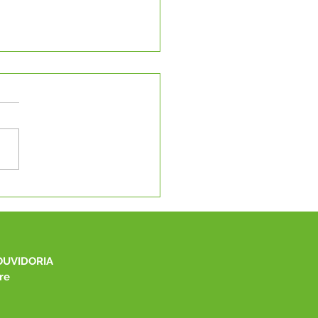
eito Manoel Maia leva
ndas de Capixaba à
I Marcha a Brasília
OUVIDORIA
re