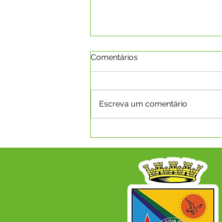
Comentários
Escreva um comentário
EXPOCAPIXABA 2026 -
INSCRIÇÕES PARA RAINHA
DO RODEIO ACONTECERÃO
NO PERÍOODO DE 15 A 31
DE JULHO