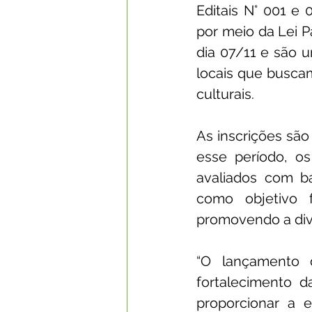
Editais N° 001 e 
por meio da Lei Pa
dia 07/11 e são u
locais que buscam
culturais.
As inscrições são
esse período, os
avaliados com bas
como objetivo f
promovendo a dive
“O lançamento d
fortalecimento d
proporcionar a 