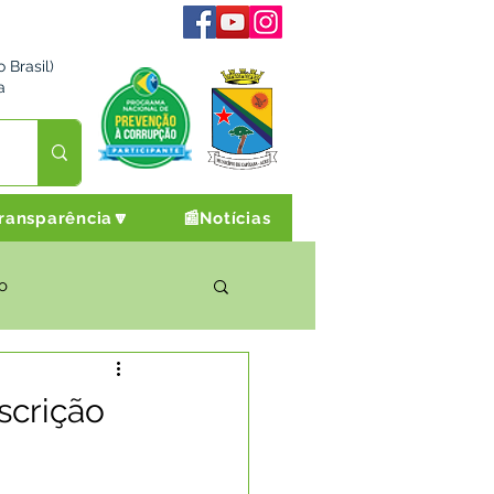
 Brasil)
a
ransparência🔽
📰Notícias
o
rto Cultura e Lazer
scrição
Campanhas