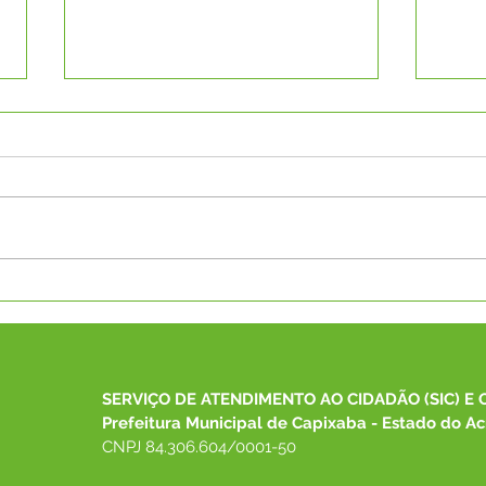
Servidores de Capixaba
Pref
participam de Curso sobre
dema
transparência de emendas
XXVI
no TCE-AC
SERVIÇO DE ATENDIMENTO AO CIDADÃO (SIC) E 
Prefeitura Municipal de Capixaba - Estado do Ac
CNPJ 84.306.604/0001-50