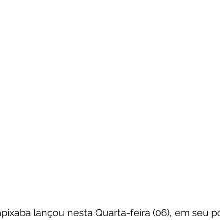
unicado
Convênios e Parcerias
Emenda Parlamentar
citações
Assistência Social
Esporte
Desenvolvime
cimentos Institucionais
Comunidade
Saúde
Espo
pixaba lançou nesta Quarta-feira (06), em seu port