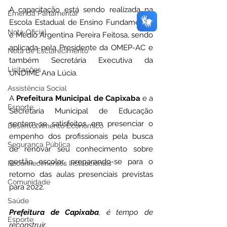
A capacitação está sendo realizada na 
Emenda Parlamentar
Escola Estadual de Ensino Fundamental 
Nota Oficial
e Médio Argentina Pereira Feitosa, sendo 
aplicada pela Presidente da OMEP-AC e 
Nota de Esclarecimento
também Secretária Executiva da 
Licitações
UNDIME Ana Lúcia.
Assistência Social
A 
Prefeitura Municipal de Capixaba 
e a 
Esporte
Secretaria Municipal de Educação 
sentem-se satisfeitos em presenciar o 
Desenvolvimento Econômico
empenho dos profissionais pela busca 
Segurança Pública
de renovar seu conhecimento sobre 
gestão escolar, preparando-se para o 
Reconhecimentos Institucionais
retorno das aulas presenciais previstas 
Comunidade
para 2022.
Saúde
Prefeitura de Capixaba
, é tempo de 
Esporte
reconstruir.