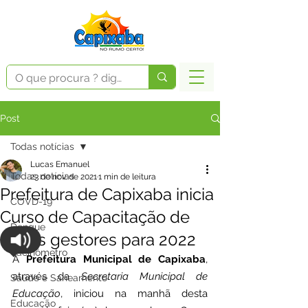
Post
Todas notícias
Lucas Emanuel
Todas notícias
23 de nov. de 2021
1 min de leitura
Prefeitura de Capixaba inicia
COVD-19
Curso de Capacitação de
Dengue
novos gestores para 2022
Vacinômetro
A 
Prefeitura Municipal de Capixaba
, 
através da 
Secretaria Municipal de 
Saúde e Saneamento
Educação
, iniciou na manhã desta 
Educação