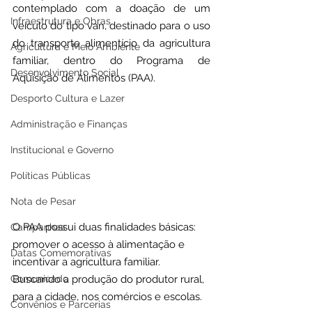
contemplado com a doação de um 
Infraestrutura e Obras
veículo do tipo van, destinado para o uso 
do transporte alimentício da agricultura 
Agricultura e Meio Ambiente
familiar, dentro do Programa de 
Desenvolvimento Social
Aquisição de Alimentos (PAA).
Desporto Cultura e Lazer
Administração e Finanças
Institucional e Governo
Políticas Públicas
Nota de Pesar
O PAA possui duas finalidades básicas: 
Campanhas
promover o acesso à alimentação e 
Datas Comemorativas
incentivar a agricultura familiar. 
Comunicado
Buscando a produção do produtor rural, 
para a cidade, nos comércios e escolas.
Convênios e Parcerias