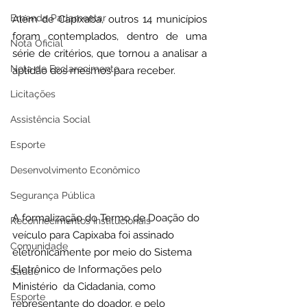
Emenda Parlamentar
Além de Capixaba, outros 14 municípios 
foram contemplados, dentro de uma 
Nota Oficial
série de critérios, que tornou a analisar a 
Nota de Esclarecimento
aptidão dos mesmos para receber.
Licitações
Assistência Social
Esporte
Desenvolvimento Econômico
Segurança Pública
A formalização do Termo de Doação do 
Reconhecimentos Institucionais
veículo para Capixaba foi assinado 
Comunidade
eletronicamente por meio do Sistema 
Eletrônico de Informações pelo 
Saúde
Ministério  da Cidadania, como 
Esporte
representante do doador, e pelo 