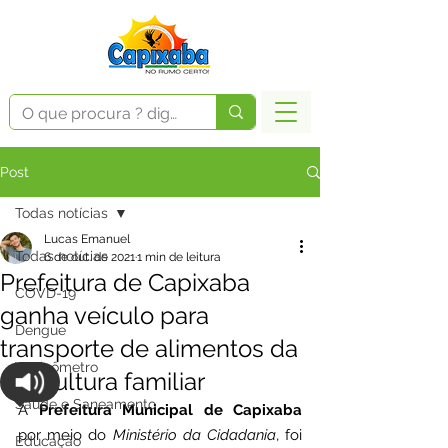
Post
Todas notícias
Lucas Emanuel
Todas notícias
6 de out. de 2021
1 min de leitura
Prefeitura de Capixaba
COVD-19
ganha veículo para
Dengue
transporte de alimentos da
Vacinômetro
agricultura familiar
Saúde e Saneamento
A 
Prefeitura Municipal de Capixaba 
por meio do 
Ministério da Cidadania
, foi 
Educação