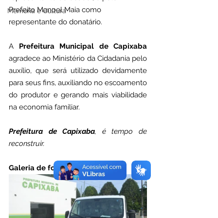
Prefeito Manoel Maia como 
Memória e Cultura
representante do donatário.
A 
Prefeitura Municipal de Capixaba 
agradece ao Ministério da Cidadania pelo 
auxílio, que será utilizado devidamente 
para seus fins, auxiliando no escoamento 
do produtor e gerando mais viabilidade 
na economia familiar.
Prefeitura de Capixaba
, é tempo de 
reconstruir.
Galeria de fotos: