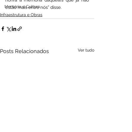
honra a memória daqueles que já não 
Memória e Cultura
estão mais entre nós” disse.
Infraestrutura e Obras
Ver tudo
Posts Relacionados