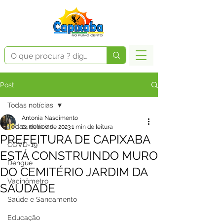
Post
Todas notícias
Antonia Nascimento
Todas notícias
24 de nov. de 2023
1 min de leitura
PREFEITURA DE CAPIXABA
COVD-19
ESTÁ CONSTRUINDO MURO
Dengue
DO CEMITÉRIO JARDIM DA
Vacinômetro
SAUDADE
Saúde e Saneamento
Educação