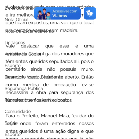
A obra é realizada com recursos próprios 
Emenda Parlamentar
e irá melhorar a segurança dos túmulos 
Nota Oficial
que ficam expostos, uma vez que o local 
era cercado apenas com madeira.
Nota de Esclarecimento
Licitações
Vale destacar que essa é uma 
reinvindicação antiga dos moradores que 
Assistência Social
têm entes queridos sepultados ali, pois o 
Esporte
cemitério ainda não possuía muro, 
ficando o local totalmente aberto. Então 
Desenvolvimento Econômico
como medida de precaução fez-se 
Segurança Pública
necessária a obra para segurança dos 
Reconhecimentos Institucionais
túmulos que ficavam expostos.
Comunidade
Para o Prefeito, Manoel Maia, “cuidar do 
Saúde
lugar onde foram enterrados nossos 
entes queridos é uma ação digna e que 
Esporte