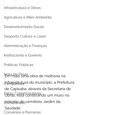
Infraestrutura e Obras
Agricultura e Meio Ambiente
Desenvolvimento Social
Desporto Cultura e Lazer
Administração e Finanças
Institucional e Governo
Políticas Públicas
Nota de Pesar
Em mais uma obra de melhoria na 
infraestrutura do município, a Prefeitura 
Campanhas
de Capixaba, através da Secretaria de 
Datas Comemorativas
Obras, está construindo um muro no 
entorno do cemitério Jardim da 
Comunicado
Saudade.
Convênios e Parcerias