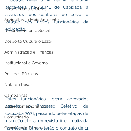
Educação realizou na manhã da última 
sexta-feira, na SEME de Capixaba, a 
Infraestrutura e Obras
assinatura dos contratos de posse e 
Agricultura e Meio Ambiente
lotação dos novos funcionários da 
educação.
Desenvolvimento Social
Desporto Cultura e Lazer
Administração e Finanças
Institucional e Governo
Políticas Públicas
Nota de Pesar
Campanhas
Estes funcionários foram aprovados 
através do Processo Seletivo de 
Datas Comemorativas
Capixaba 2021, passando pelas etapas de 
Comunicado
inscrição até a entrevista final realizada 
Convênios e Parcerias
no mês de julho e terão o contrato de 11 