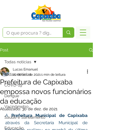
Post
Todas notícias
Lucas Emanuel
Todas notícias
20 de set. de 2021
1 min de leitura
Prefeitura de Capixaba
COVD-19
empossa novos funcionários
Dengue
da educação
Vacinômetro
Atualizado:
30 de dez. de 2021
A 
Prefeitura Municipal de Capixaba
Saúde e Saneamento
através da Secretaria Municipal de 
Educação