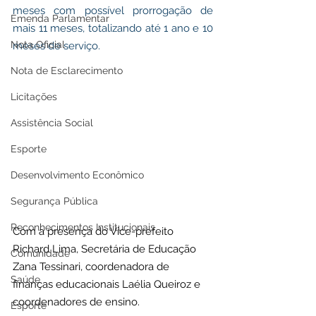
meses com possível prorrogação de 
Emenda Parlamentar
mais 11 meses, totalizando até 1 ano e 10 
Nota Oficial
meses de serviço.
Nota de Esclarecimento
Licitações
Assistência Social
Esporte
Desenvolvimento Econômico
Segurança Pública
Reconhecimentos Institucionais
Com a presença do Vice-prefeito 
Richard Lima, Secretária de Educação 
Comunidade
Zana Tessinari, coordenadora de 
Saúde
finanças educacionais Laélia Queiroz e 
coordenadores de ensino.
Esporte