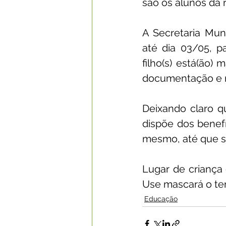
são os alunos da r
A Secretaria Mun
até dia 03/05, p
filho(s) está(ão)
documentação e re
Deixando claro q
dispõe dos benefí
mesmo, até que se
Lugar de criança
Use mascará o te
Educação