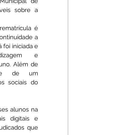
Municipal de 
eis sobre a 
Nota Oficial
rematrícula é 
ntinuidade a 
nto Econômico
 foi iniciada e 
dizagem e 
uno. Além de 
rte
de de um 
s sociais do 
es alunos na 
s digitais e 
udicados que 