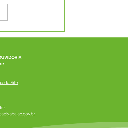
C promove capacitação
onal para fortalecer a
ão educacional no Alto
 e Capixaba
OUVIDORIA
re
a do Site
do)
apixaba.ac.gov.br
 ​