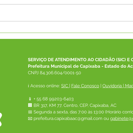
Capixaba recebe Menção
MPA
Honrosa da Medalha Paulo
regi
Freire 2026 do MEC por
gest
excelência na EJA
Acre
SERVIÇO DE ATENDIMENTO AO CIDADÃO (SIC) E 
Prefeitura Municipal de Capixaba - Estado do Ac
CNPJ 84.306.604/0001-50
ℹ️ Acesso online: 
SIC 
| 
Fale Conosco
 | 
Ouvidoria
|
Map
📱 + 55 68 99203-6403
🏢 BR 317, KM 77, Centro, CEP, Capixaba, AC
📅 Segunda a sexta, das 7:00 às 13:00 (Horário corri
📧 
prefeitura.capixabaac@gmail.com
 ou
gabinete@c