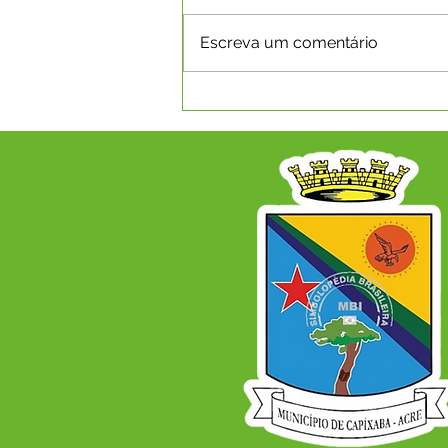
Escreva um comentário
SEMANA PEDAGÓGICA
REÚNE PROFISSIONAIS E
FORTALECE ENSINO NA
REDE MUNICIPAL DE
CAPIXABA