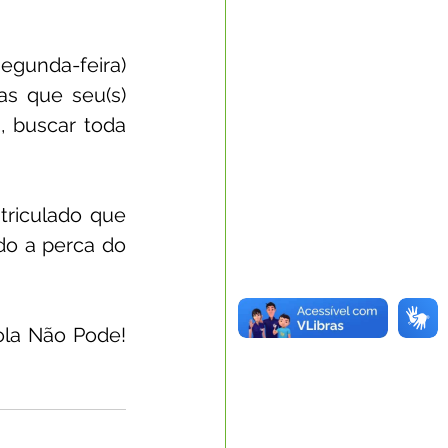
gunda-feira) 
s que seu(s) 
, buscar toda 
riculado que 
o a perca do 
la Não Pode! 