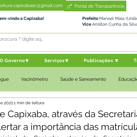
feitura.capixabaac@gmail.com
Portal de Transparência
Bem-vindo a Capixaba!
Prefeito
Manoel Maia (União
Vice
Amilton Cunha da Silv
O Governo🔽
Serviços🔽
Publicações 🔽
T
ngue
Vacinômetro
Saúde e Saneamento
Educaçã
de 2021
1 min de leitura
cultura e Meio Ambiente
Desenvolvimento Social
Despo
de Capixaba, através da Secretar
ertar a importância das matrícul
nstitucional e Governo
Políticas Públicas
Nota de Pesar