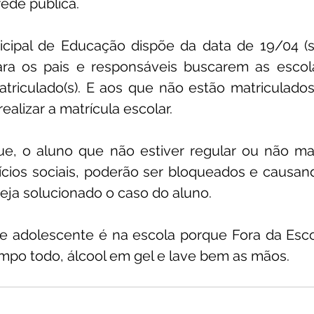
ede pública. 
icipal de Educação dispõe da data de 19/04 (se
ara os pais e responsáveis buscarem as escola
 matriculado(s). E aos que não estão matriculados
alizar a matrícula escolar. 
ue, o aluno que não estiver regular ou não mat
cios sociais, poderão ser bloqueados e causand
ja solucionado o caso do aluno.
 e adolescente é na escola porque Fora da Esco
mpo todo, álcool em gel e lave bem as mãos.