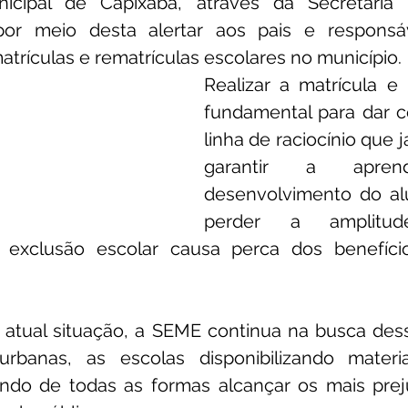
nicipal de Capixaba, através da Secretaria 
r meio desta alertar aos pais e responsáv
unicado
Convênios e Parcerias
Emenda Parlamentar
atrículas e rematrículas escolares no município.
Realizar a matrícula e 
fundamental para dar co
citações
Assistência Social
Esporte
Desenvolvime
linha de raciocínio que já
garantir a apren
desenvolvimento do al
cimentos Institucionais
Comunidade
Saúde
Espo
perder a amplitu
 exclusão escolar causa perca dos benefício
atual situação, a SEME continua na busca dess
rbanas, as escolas disponibilizando materiai
ndo de todas as formas alcançar os mais prej