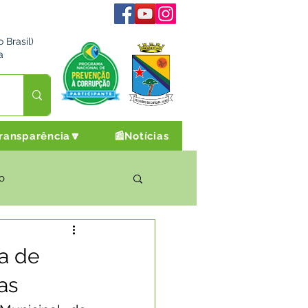
 Brasil)
a
ransparência🔽
📰Notícias
o
rto Cultura e Lazer
ia de
as
Campanhas