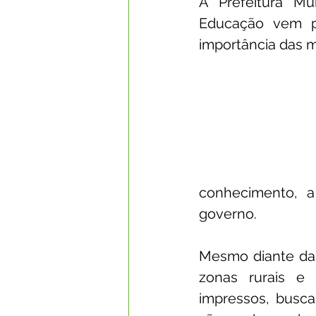
A Prefeitura Mu
Educação vem po
Datas Comemorativas
Com
importância das m
Nota de Esclarecimento
Li
Segurança Pública
Reconhe
conhecimento, a
Memória e Cultura
governo.
Mesmo diante da 
zonas rurais e u
impressos, busca