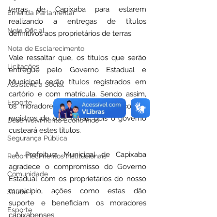
terras de Capixaba para estarem 
Emenda Parlamentar
realizando a entregas de títulos 
Nota Oficial
definitivos aos proprietários de terras.
Nota de Esclarecimento
Vale ressaltar que, os títulos que serão 
Licitações
entregue pelo Governo Estadual e 
Municipal serão títulos registrados em 
Assistência Social
cartório e com matrícula. Sendo assim, 
Esporte
os moradores não terão gastos com o 
registros de suas terras, pois o governo 
Desenvolvimento Econômico
custeará estes títulos.
Segurança Pública
 A Prefeitura Municipal de Capixaba 
Reconhecimentos Institucionais
agradece o compromisso do Governo 
Comunidade
Estadual com os proprietários do nosso 
município, ações como estas dão 
Saúde
suporte e beneficiam os moradores 
Esporte
capixabenses.