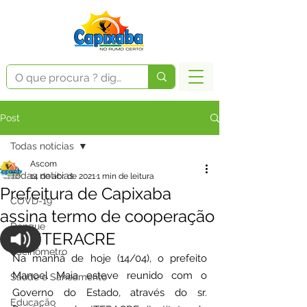
Post
Todas notícias
Ascom
Todas notícias
14 de abr. de 2021
1 min de leitura
Prefeitura de Capixaba
COVD-19
assina termo de cooperação
Dengue
com ITERACRE
Vacinômetro
Na manhã de hoje (14/04), o prefeito 
Manoel Maia esteve reunido com o 
Saúde e Saneamento
Governo do Estado, através do sr. 
Educação