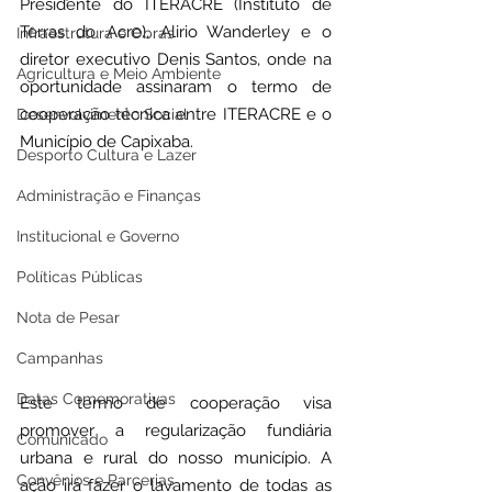
Presidente do ITERACRE (Instituto de 
Terras do Acre), Alirio Wanderley e o 
Infraestrutura e Obras
diretor executivo Denis Santos, onde na 
Agricultura e Meio Ambiente
oportunidade assinaram o termo de 
cooperação técnica entre ITERACRE e o 
Desenvolvimento Social
Município de Capixaba.
Desporto Cultura e Lazer
Administração e Finanças
Institucional e Governo
Políticas Públicas
Nota de Pesar
Campanhas
Datas Comemorativas
Este termo de cooperação visa 
promover a regularização fundiária 
Comunicado
urbana e rural do nosso município. A 
Convênios e Parcerias
ação irá fazer o lavamento de todas as 